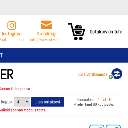
Ostukorv on tühi!
Instagram
Klienditugi
Vaata lähemalt
info@savirehvid.ee
T
TER
Lisa võrdlusesse
Soome 5 tööpäeva.
21.46 €
Kuumakse:
i kogus:
4 rehvi hind 60 kuu peale.
 valisid sobivas mõõdus toote!