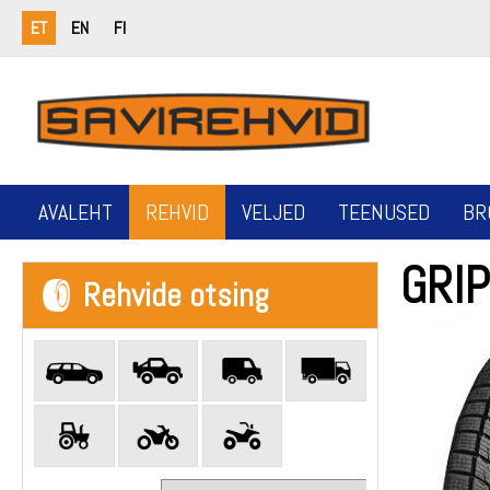
ET
EN
FI
AVALEHT
REHVID
VELJED
TEENUSED
BR
GRI
Rehvide otsing