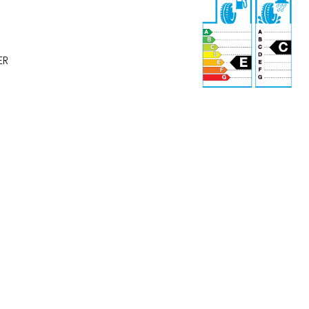
ER
72 dB