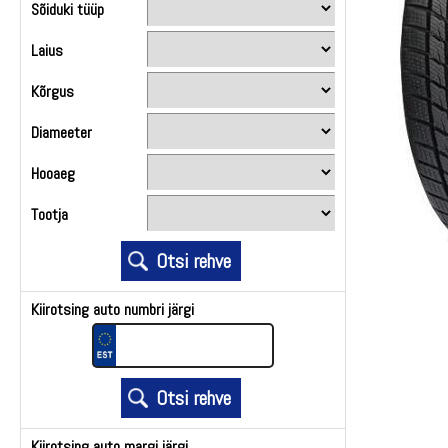
Sõiduki tüüp
Laius
Kõrgus
Diameeter
Hooaeg
Tootja
Kiirotsing auto numbri järgi
Kiirotsing auto margi järgi