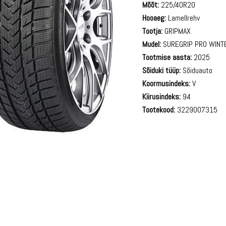
Mõõt:
225/40R20
Hooaeg:
Lamellrehv
Tootja:
GRIPMAX
Mudel:
SUREGRIP PRO WINT
Tootmise aasta:
2025
Sõiduki tüüp:
Sõiduauto
Koormusindeks:
V
Kiirusindeks:
94
Tootekood:
3229007315