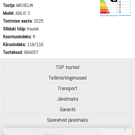
Tootja:
MICHELIN
Mudel:
AGILIS 3
Tootmise aasta:
2025
72 dB
Sõiduki tüüp:
Kaubik
Koormusindeks:
R
Kiirusindeks:
118/116
Tootekood:
984057
TOP tooted
Tellimistingimused
Transport
Järelmaks
Garantii
Savirehvid järelmaks