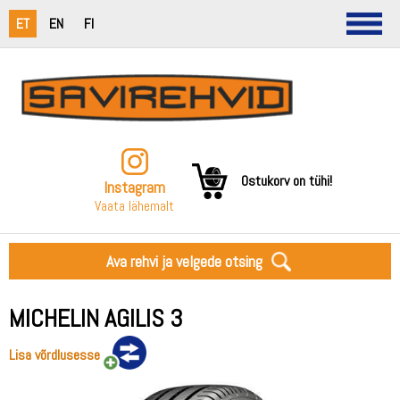
ET
EN
FI
Ostukorv on tühi!
Instagram
Vaata lähemalt
Ava rehvi ja velgede otsing
MICHELIN AGILIS 3
Lisa võrdlusesse