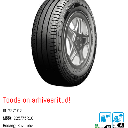
Toode on arhiveeritud!
ID:
237192
Mõõt:
225/75R16
Hooaeg:
Suverehv