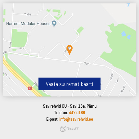
Vaata suuremat kaarti
Savirehvid OÜ - Savi 16a, Pärnu
Telefon:
447 5166
E-post:
info@savirehvid.ee