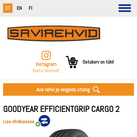
ET
EN
FI
Ostukorv on tühi!
Instagram
Vaata lähemalt
Ava rehvi ja velgede otsing
GOODYEAR EFFICIENTGRIP CARGO 2
Lisa võrdlusesse