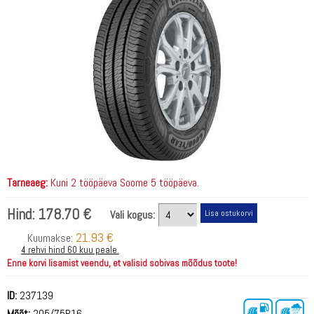
Tarneaeg:
Kuni 2 tööpäeva Soome 5 tööpäeva.
Hind:
178.70 €
Vali kogus:
21.93 €
Kuumakse:
4 rehvi hind 60 kuu peale.
Enne korvi lisamist veendu, et valisid sobivas mõõdus toote!
ID:
237139
Mõõt:
205/75R16