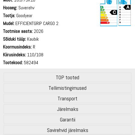
Hooaeg:
Suverehv
Tootja:
Goodyear
Mudel:
EFFICIENTGRIP CARGO 2
Tootmise aasta:
2026
71 dB
Sõiduki tüüp:
Kaubik
Koormusindeks:
R
Kiirusindeks:
110/108
Tootekood:
582494
TOP tooted
Tellimistingimused
Transport
Järelmaks
Garantii
Savirehvid järelmaks