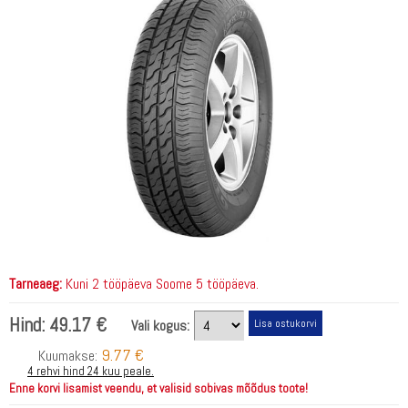
Tarneaeg:
Kuni 2 tööpäeva Soome 5 tööpäeva.
Hind:
49.17 €
Vali kogus:
9.77 €
Kuumakse:
4 rehvi hind 24 kuu peale.
Enne korvi lisamist veendu, et valisid sobivas mõõdus toote!