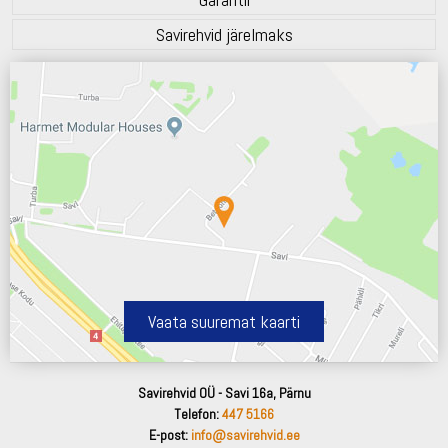
Savirehvid järelmaks
Vaata suuremat kaarti
Savirehvid OÜ - Savi 16a, Pärnu
Telefon:
447 5166
E-post:
info@savirehvid.ee