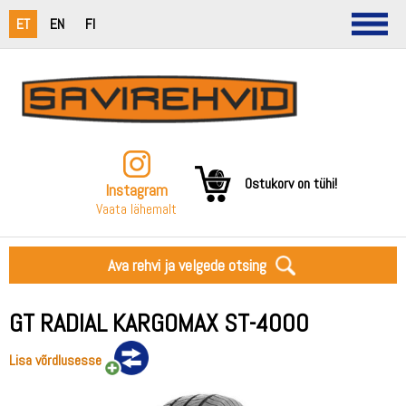
ET
EN
FI
Ostukorv on tühi!
Instagram
Vaata lähemalt
Ava rehvi ja velgede otsing
GT RADIAL KARGOMAX ST-4000
Lisa võrdlusesse