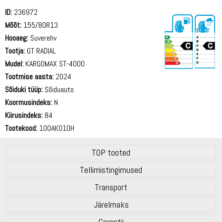
ID:
236972
Mõõt:
155/80R13
Hooaeg:
Suverehv
Tootja:
GT RADIAL
Mudel:
KARGOMAX ST-4000
Tootmise aasta:
2024
70 dB
Sõiduki tüüp:
Sõiduauto
Koormusindeks:
N
Kiirusindeks:
84
Tootekood:
100AK010H
TOP tooted
Tellimistingimused
Transport
Järelmaks
Garantii