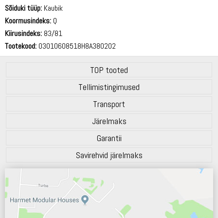
72 dB
Sõiduki tüüp:
Kaubik
Koormusindeks:
Q
Kiirusindeks:
83/81
Tootekood:
03010608518H8A380202
TOP tooted
Tellimistingimused
Transport
Järelmaks
Garantii
Savirehvid järelmaks