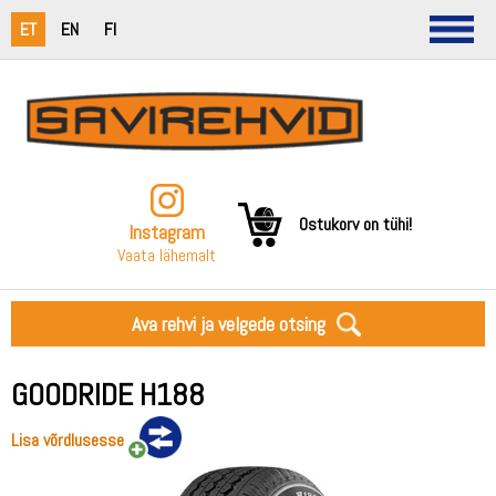
ET
EN
FI
Ostukorv on tühi!
Instagram
Vaata lähemalt
Ava rehvi ja velgede otsing
GOODRIDE H188
Lisa võrdlusesse