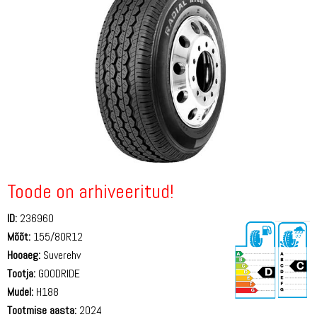
Toode on arhiveeritud!
ID:
236960
Mõõt:
155/80R12
Hooaeg:
Suverehv
Tootja:
GOODRIDE
Mudel:
H188
Tootmise aasta:
2024