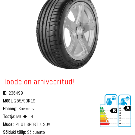
Toode on arhiveeritud!
ID:
236499
Mõõt:
255/50R19
Hooaeg:
Suverehv
Tootja:
MICHELIN
Mudel:
PILOT SPORT 4 SUV
Sõiduki tüüp:
Sõiduauto