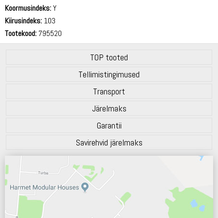
72 dB
Koormusindeks:
Y
Kiirusindeks:
103
Tootekood:
795520
TOP tooted
Tellimistingimused
Transport
Järelmaks
Garantii
Savirehvid järelmaks