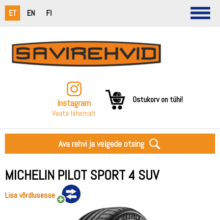
ET
EN
FI
Ostukorv on tühi!
Instagram
Vaata lähemalt
Ava rehvi ja velgede otsing
MICHELIN PILOT SPORT 4 SUV
Lisa võrdlusesse