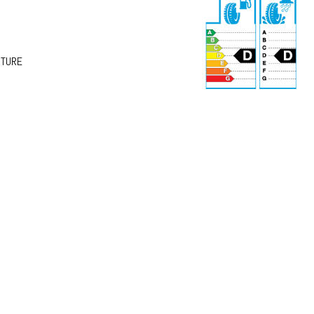
NTURE
72 dB