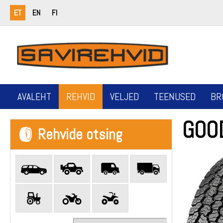
ET
EN
FI
AVALEHT
REHVID
VELJED
TEENUSED
BR
GOO
Rehvide otsing