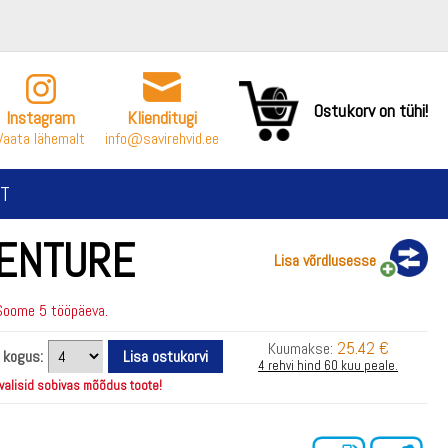
Ostukorv on tühi!
Instagram
Klienditugi
Vaata lähemalt
info@savirehvid.ee
T
VENTURE
Lisa võrdlusesse
Soome 5 tööpäeva.
25.42 €
Kuumakse:
i kogus:
4 rehvi hind 60 kuu peale.
 valisid sobivas mõõdus toote!