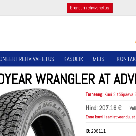
Broneeri rehvivahetus
ONEERI REHVIVAHETUS
KASULIK
MEIST
KONTAK
DYEAR WRANGLER AT AD
Tarneaeg:
Kuni 2 tööpäeva 
Hind:
207.16 €
Val
Enne korvi lisamist veendu, et
ID:
236111