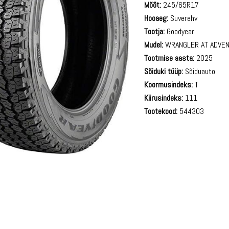
Mõõt:
245/65R17
Hooaeg:
Suverehv
Tootja:
Goodyear
Mudel:
WRANGLER AT ADVE
Tootmise aasta:
2025
Sõiduki tüüp:
Sõiduauto
Koormusindeks:
T
Kiirusindeks:
111
Tootekood:
544303