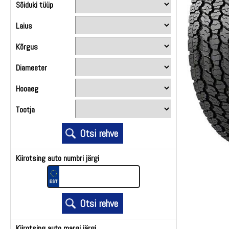
Sõiduki tüüp
Laius
Kõrgus
Diameeter
Hooaeg
Tootja
Kiirotsing auto numbri järgi
Kiirotsing auto margi järgi