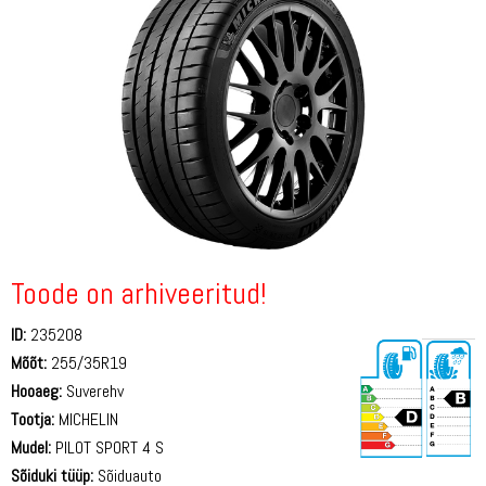
Toode on arhiveeritud!
ID:
235208
Mõõt:
255/35R19
Hooaeg:
Suverehv
Tootja:
MICHELIN
Mudel:
PILOT SPORT 4 S
Sõiduki tüüp:
Sõiduauto