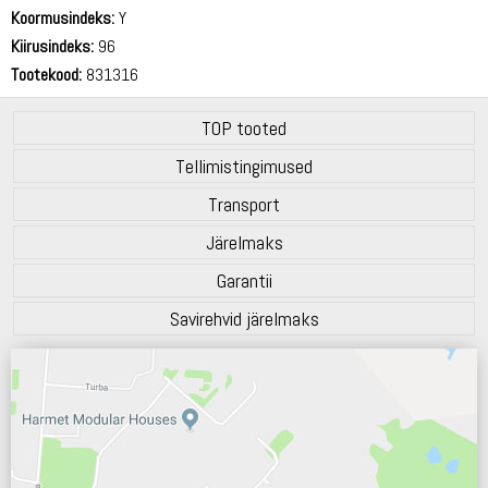
71 dB
Koormusindeks:
Y
Kiirusindeks:
96
Tootekood:
831316
TOP tooted
Tellimistingimused
Transport
Järelmaks
Garantii
Savirehvid järelmaks