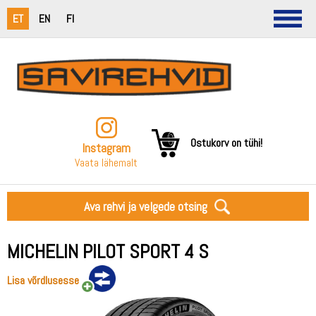
ET
EN
FI
Ostukorv on tühi!
Instagram
Vaata lähemalt
Ava rehvi ja velgede otsing
MICHELIN PILOT SPORT 4 S
Lisa võrdlusesse