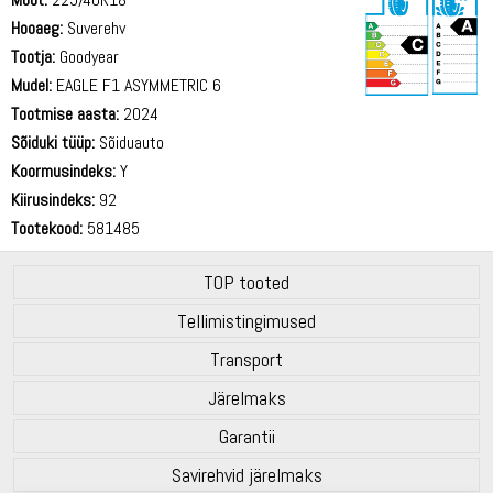
Hooaeg:
Suverehv
Tootja:
Goodyear
Mudel:
EAGLE F1 ASYMMETRIC 6
Tootmise aasta:
2024
70 dB
Sõiduki tüüp:
Sõiduauto
Koormusindeks:
Y
Kiirusindeks:
92
Tootekood:
581485
TOP tooted
Tellimistingimused
Transport
Järelmaks
Garantii
Savirehvid järelmaks