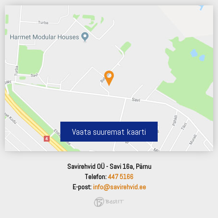
Vaata suuremat kaarti
Savirehvid OÜ - Savi 16a, Pärnu
Telefon:
447 5166
E-post:
info@savirehvid.ee