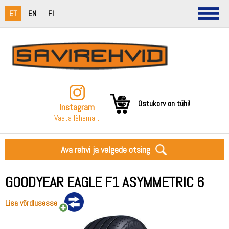
ET
EN
FI
Ostukorv on tühi!
Instagram
Vaata lähemalt
Ava rehvi ja velgede otsing
GOODYEAR EAGLE F1 ASYMMETRIC 6
Lisa võrdlusesse