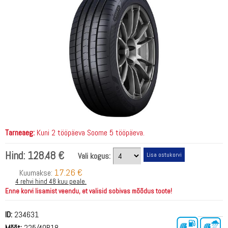
Tarneaeg:
Kuni 2 tööpäeva Soome 5 tööpäeva.
Hind:
128.48 €
Vali kogus:
17.26 €
Kuumakse:
4 rehvi hind 48 kuu peale.
Enne korvi lisamist veendu, et valisid sobivas mõõdus toote!
ID:
234631
Mõõt:
225/40R18