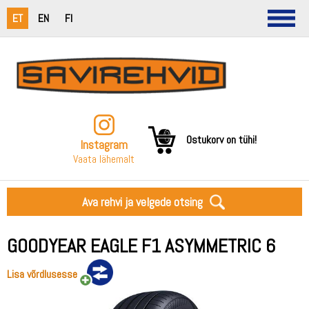
ET
EN
FI
Ostukorv on tühi!
Instagram
Vaata lähemalt
Ava rehvi ja velgede otsing
GOODYEAR EAGLE F1 ASYMMETRIC 6
Lisa võrdlusesse