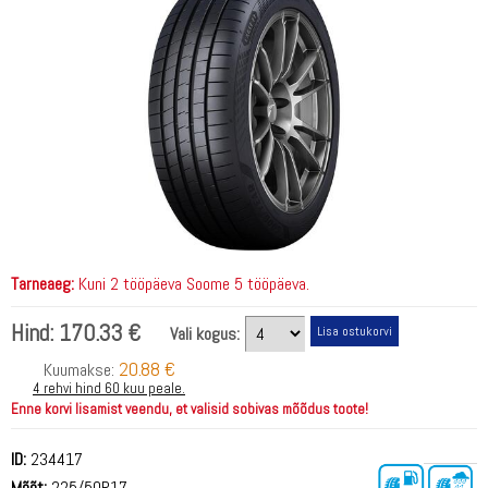
Tarneaeg:
Kuni 2 tööpäeva Soome 5 tööpäeva.
Hind:
170.33 €
Vali kogus:
20.88 €
Kuumakse:
4 rehvi hind 60 kuu peale.
Enne korvi lisamist veendu, et valisid sobivas mõõdus toote!
ID:
234417
Mõõt:
225/50R17