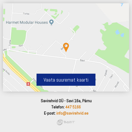
Vaata suuremat kaarti
Savirehvid OÜ - Savi 16a, Pärnu
Telefon:
447 5166
E-post:
info@savirehvid.ee