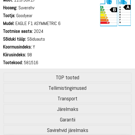
Hooaeg:
Suverehv
Tootja:
Goodyear
Mudel:
EAGLE F1 ASYMMETRIC 6
Tootmise aasta:
2024
70 dB
Sõiduki tüüp:
Sõiduauto
Koormusindeks:
Y
Kiirusindeks:
98
Tootekood:
581516
TOP tooted
Tellimistingimused
Transport
Järelmaks
Garantii
Savirehvid järelmaks