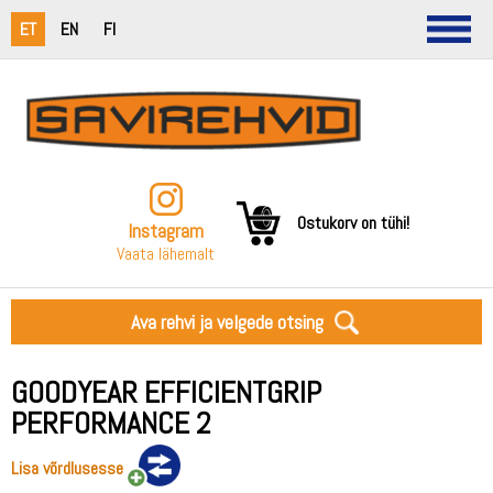
ET
EN
FI
Ostukorv on tühi!
Instagram
Vaata lähemalt
Ava rehvi ja velgede otsing
GOODYEAR EFFICIENTGRIP
PERFORMANCE 2
Lisa võrdlusesse