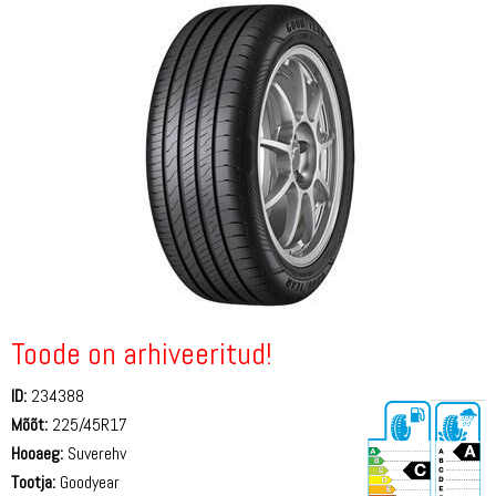
Toode on arhiveeritud!
ID:
234388
Mõõt:
225/45R17
Hooaeg:
Suverehv
Tootja:
Goodyear