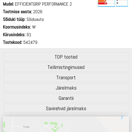
Mudel:
EFFICIENTGRIP PERFORMANCE 2
Tootmise aasta:
2026
70 dB
Sõiduki tüüp:
Sõiduauto
Koormusindeks:
W
Kiirusindeks:
91
Tootekood:
542479
TOP tooted
Tellimistingimused
Transport
Järelmaks
Garantii
Savirehvid järelmaks