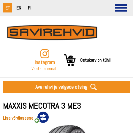
ET
EN
FI
Ostukorv on tühi!
Instagram
Vaata lähemalt
Ava rehvi ja velgede otsing
MAXXIS MECOTRA 3 ME3
Lisa võrdlusesse