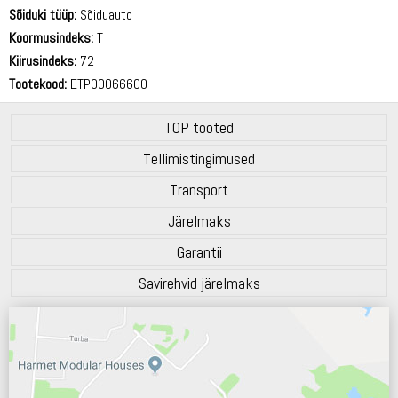
69 dB
Sõiduki tüüp:
Sõiduauto
Koormusindeks:
T
Kiirusindeks:
72
Tootekood:
ETP00066600
TOP tooted
Tellimistingimused
Transport
Järelmaks
Garantii
Savirehvid järelmaks