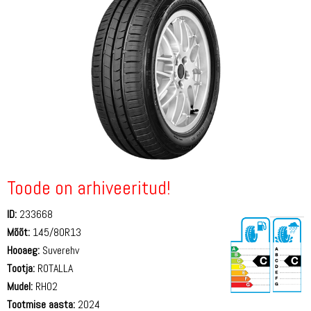
Toode on arhiveeritud!
ID:
233668
Mõõt:
145/80R13
Hooaeg:
Suverehv
Tootja:
ROTALLA
Mudel:
RH02
Tootmise aasta:
2024