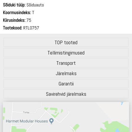
70 dB
Sõiduki tüüp:
Sõiduauto
Koormusindeks:
T
Kiirusindeks:
75
Tootekood:
RTL0757
TOP tooted
Tellimistingimused
Transport
Järelmaks
Garantii
Savirehvid järelmaks