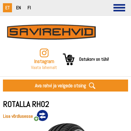
ET
EN
FI
Ostukorv on tühi!
Instagram
Vaata lähemalt
Ava rehvi ja velgede otsing
ROTALLA RH02
Lisa võrdlusesse