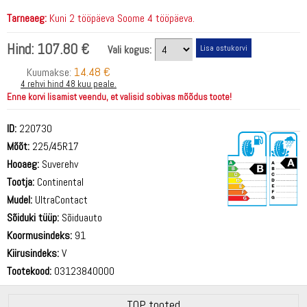
Tarneaeg:
Kuni 2 tööpäeva Soome 4 tööpäeva.
Hind:
107.80 €
Vali kogus:
14.48 €
Kuumakse:
4 rehvi hind 48 kuu peale.
Enne korvi lisamist veendu, et valisid sobivas mõõdus toote!
ID:
220730
Mõõt:
225/45R17
Hooaeg:
Suverehv
Tootja:
Continental
Mudel:
UltraContact
Sõiduki tüüp:
Sõiduauto
69 dB
Koormusindeks:
91
Kiirusindeks:
V
Tootekood:
03123840000
TOP tooted