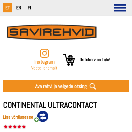
ET
EN
FI
Ostukorv on tühi!
Instagram
Vaata lähemalt
Ava rehvi ja velgede otsing
CONTINENTAL ULTRACONTACT
Lisa võrdlusesse