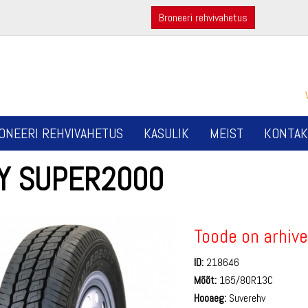
Broneeri rehvivahetus
ONEERI REHVIVAHETUS
KASULIK
MEIST
KONTAK
LY SUPER2000
Toode on arhive
ID:
218646
Mõõt:
165/80R13C
Hooaeg:
Suverehv