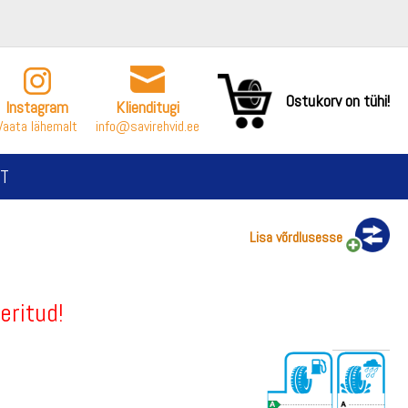
Ostukorv on tühi!
Instagram
Klienditugi
Vaata lähemalt
info@savirehvid.ee
T
Lisa võrdlusesse
eritud!