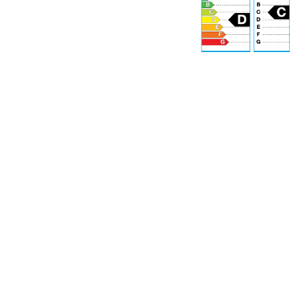
72 dB