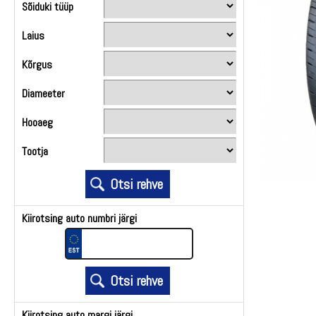
Sõiduki tüüp
Laius
Kõrgus
Diameeter
Hooaeg
Tootja
Kiirotsing auto numbri järgi
Kiirotsing auto margi järgi