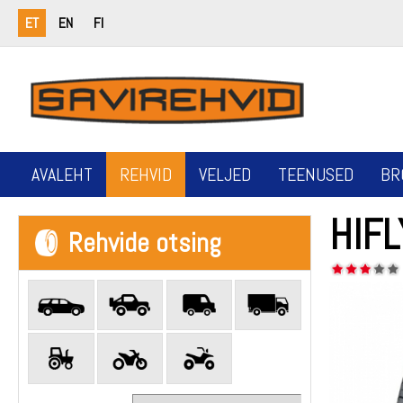
ET
EN
FI
AVALEHT
REHVID
VELJED
TEENUSED
BR
HIF
Rehvide otsing