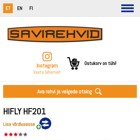
ET
EN
FI
Ostukorv on tühi!
Instagram
Vaata lähemalt
Ava rehvi ja velgede otsing
HIFLY HF201
Lisa võrdlusesse