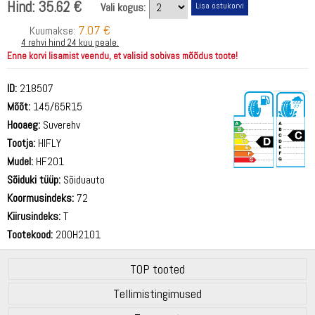
Hind:
35.62 €
Vali kogus:
7.07 €
Kuumakse:
4 rehvi hind 24 kuu peale.
Enne korvi lisamist veendu, et valisid sobivas mõõdus toote!
ID:
218507
Mõõt:
145/65R15
Hooaeg:
Suverehv
Tootja:
HIFLY
Mudel:
HF201
Sõiduki tüüp:
Sõiduauto
70 dB
Koormusindeks:
72
Kiirusindeks:
T
Tootekood:
200H2101
TOP tooted
Tellimistingimused