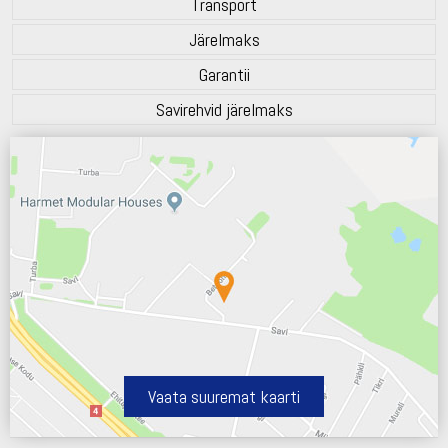
Transport
Järelmaks
Garantii
Savirehvid järelmaks
Vaata suuremat kaarti