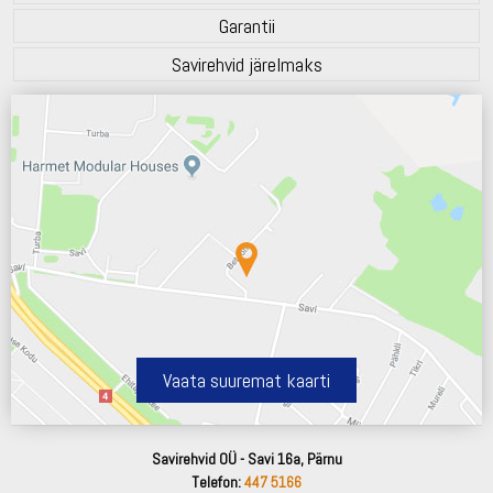
Garantii
Savirehvid järelmaks
Vaata suuremat kaarti
Savirehvid OÜ - Savi 16a, Pärnu
Telefon:
447 5166