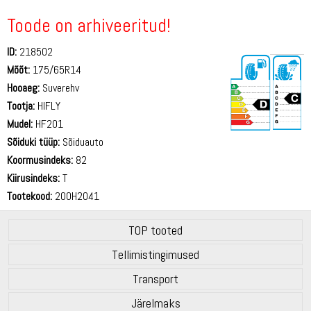
Toode on arhiveeritud!
ID:
218502
Mõõt:
175/65R14
Hooaeg:
Suverehv
Tootja:
HIFLY
Mudel:
HF201
Sõiduki tüüp:
Sõiduauto
70 dB
Koormusindeks:
82
Kiirusindeks:
T
Tootekood:
200H2041
TOP tooted
Tellimistingimused
Transport
Järelmaks