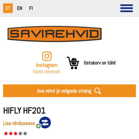
ET
EN
FI
Ostukorv on tühi!
Instagram
Vaata lähemalt
Ava rehvi ja velgede otsing
HIFLY HF201
Lisa võrdlusesse