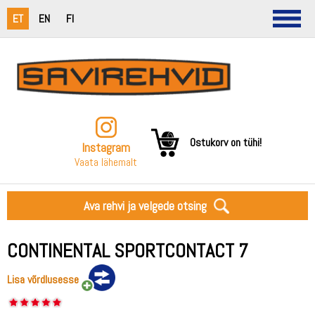
ET
EN
FI
Ostukorv on tühi!
Instagram
Vaata lähemalt
Ava rehvi ja velgede otsing
CONTINENTAL SPORTCONTACT 7
Lisa võrdlusesse