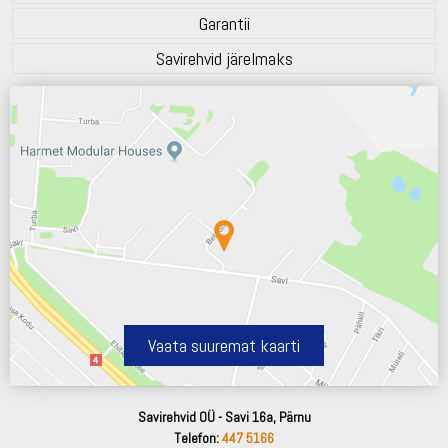
Garantii
Savirehvid järelmaks
Vaata suuremat kaarti
Savirehvid OÜ - Savi 16a, Pärnu
Telefon:
447 5166