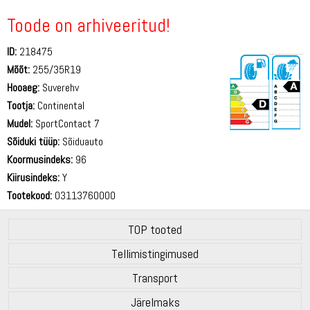
Toode on arhiveeritud!
ID:
218475
Mõõt:
255/35R19
Hooaeg:
Suverehv
Tootja:
Continental
Mudel:
SportContact 7
Sõiduki tüüp:
Sõiduauto
73 dB
Koormusindeks:
96
Kiirusindeks:
Y
Tootekood:
03113760000
TOP tooted
Tellimistingimused
Transport
Järelmaks