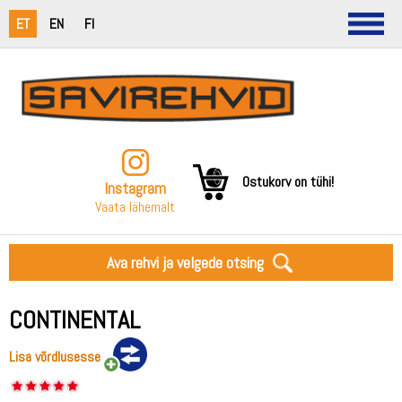
ET
EN
FI
Ostukorv on tühi!
Instagram
Vaata lähemalt
Ava rehvi ja velgede otsing
CONTINENTAL
Lisa võrdlusesse