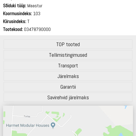
Sõiduki tüüp:
Maastur
Koormusindeks:
103
Kiirusindeks:
T
Tootekood:
03478790000
TOP tooted
Tellimistingimused
Transport
Järelmaks
Garantii
Savirehvid järelmaks