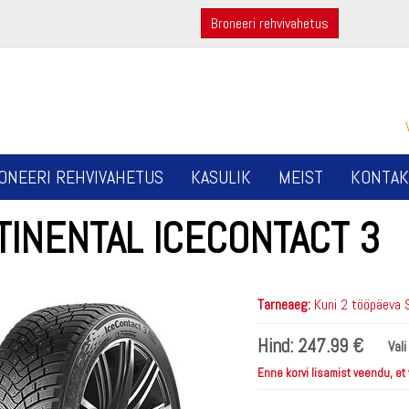
Broneeri rehvivahetus
ONEERI REHVIVAHETUS
KASULIK
MEIST
KONTAK
TINENTAL ICECONTACT 3
Tarneaeg:
Kuni 2 tööpäeva 
Hind:
247.99 €
Val
Enne korvi lisamist veendu, et