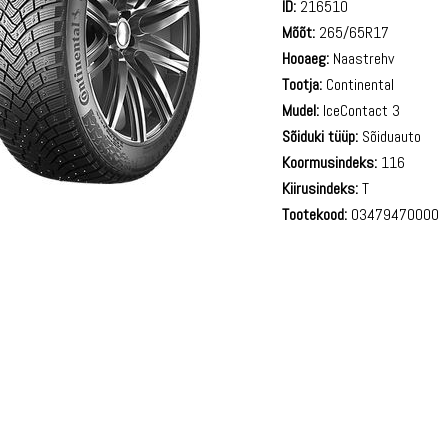
ID:
216510
Mõõt:
265/65R17
Hooaeg:
Naastrehv
Tootja:
Continental
Mudel:
IceContact 3
Sõiduki tüüp:
Sõiduauto
Koormusindeks:
116
Kiirusindeks:
T
Tootekood:
03479470000