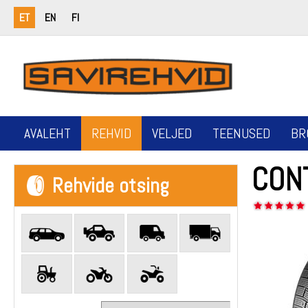
ET
EN
FI
AVALEHT
REHVID
VELJED
TEENUSED
BR
CON
Rehvide otsing