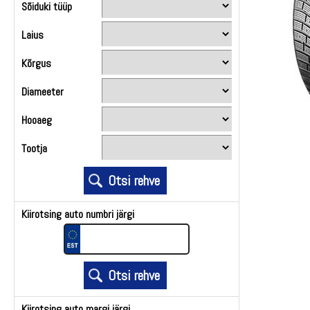
Sõiduki tüüp
Laius
Kõrgus
Diameeter
Hooaeg
Tootja
Kiirotsing auto numbri järgi
Kiirotsing auto margi järgi