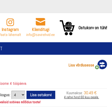
Ostukorv on tühi!
Instagram
Klienditugi
Vaata lähemalt
info@savirehvid.ee
T
Lisa võrdlusesse
Soome 4 tööpäeva.
30.49 €
Kuumakse:
i kogus:
4 rehvi hind 60 kuu peale.
 valisid sobivas mõõdus toote!