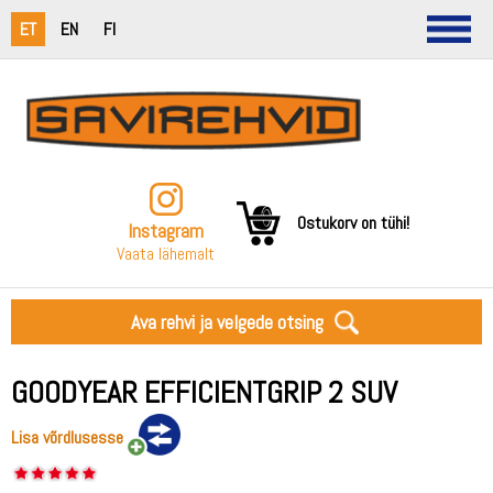
ET
EN
FI
Ostukorv on tühi!
Instagram
Vaata lähemalt
Ava rehvi ja velgede otsing
GOODYEAR EFFICIENTGRIP 2 SUV
Lisa võrdlusesse