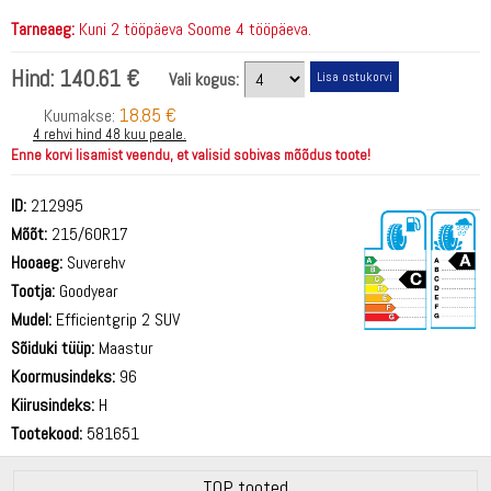
Tarneaeg:
Kuni 2 tööpäeva Soome 4 tööpäeva.
Hind:
140.61 €
Vali kogus:
18.85 €
Kuumakse:
4 rehvi hind 48 kuu peale.
Enne korvi lisamist veendu, et valisid sobivas mõõdus toote!
ID:
212995
Mõõt:
215/60R17
Hooaeg:
Suverehv
Tootja:
Goodyear
Mudel:
Efficientgrip 2 SUV
Sõiduki tüüp:
Maastur
70 dB
Koormusindeks:
96
Kiirusindeks:
H
Tootekood:
581651
TOP tooted