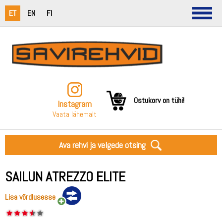
ET
EN
FI
Ostukorv on tühi!
Instagram
Vaata lähemalt
Ava rehvi ja velgede otsing
SAILUN ATREZZO ELITE
Lisa võrdlusesse