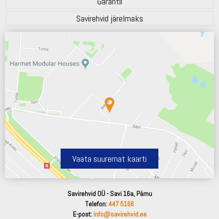
Garantii
Savirehvid järelmaks
Vaata suuremat kaarti
Savirehvid OÜ - Savi 16a, Pärnu
Telefon:
447 5166
E-post:
info@savirehvid.ee