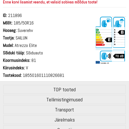
Enne korvi lisamist veendu, et valisid sobivas mõõdus toote!
ID:
211896
Mõõt:
185/50R16
Hooaeg:
Suverehv
Tootja:
SAILUN
Mudel:
Atrezzo Elite
Sõiduki tüüp:
Sõiduauto
70 dB
Koormusindeks:
81
Kiirusindeks:
V
Tootekood:
185501601110826681
TOP tooted
Tellimistingimused
Transport
Järelmaks