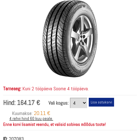
Tarneaeg:
Kuni 2 tööpäeva Soome 4 tööpäeva.
Hind:
164.17 €
Vali kogus:
20.11 €
Kuumakse:
4 rehvi hind 60 kuu peale.
Enne korvi lisamist veendu, et valisid sobivas mõõdus toote!
ID:
207083