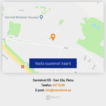
Vaata suuremat kaarti
Savirehvid OÜ - Savi 16a, Pärnu
Telefon:
447 5166
E-post:
info@savirehvid.ee