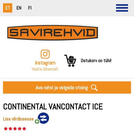
ET
EN
FI
Ostukorv on tühi!
Instagram
Vaata lähemalt
Ava rehvi ja velgede otsing
CONTINENTAL VANCONTACT ICE
Lisa võrdlusesse