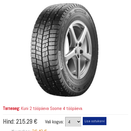
Tarneaeg:
Kuni 2 tööpäeva Soome 4 tööpäeva.
Hind:
215.29 €
Vali kogus: