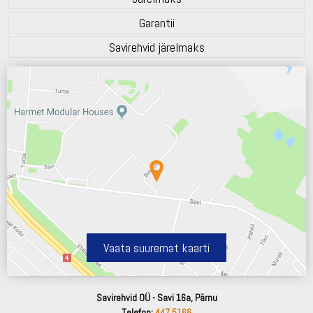
Garantii
Savirehvid järelmaks
Vaata suuremat kaarti
Savirehvid OÜ - Savi 16a, Pärnu
Telefon:
447 5166