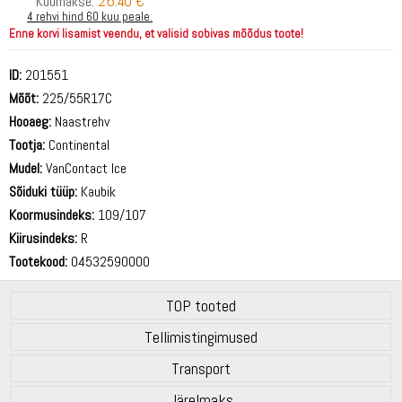
26.40 €
Kuumakse:
4 rehvi hind 60 kuu peale.
Enne korvi lisamist veendu, et valisid sobivas mõõdus toote!
ID:
201551
Mõõt:
225/55R17C
Hooaeg:
Naastrehv
Tootja:
Continental
Mudel:
VanContact Ice
Sõiduki tüüp:
Kaubik
Koormusindeks:
109/107
Kiirusindeks:
R
Tootekood:
04532590000
TOP tooted
Tellimistingimused
Transport
Järelmaks