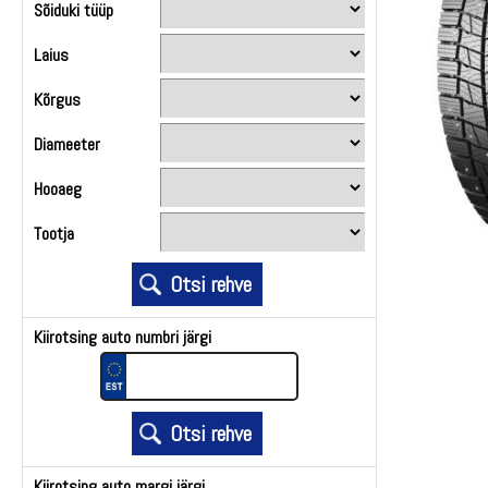
Sõiduki tüüp
Laius
Kõrgus
Diameeter
Hooaeg
Tootja
Kiirotsing auto numbri järgi
Kiirotsing auto margi järgi