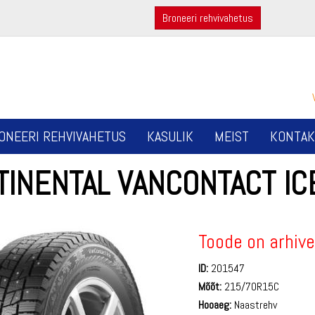
Broneeri rehvivahetus
ONEERI REHVIVAHETUS
KASULIK
MEIST
KONTAK
TINENTAL VANCONTACT IC
Toode on arhive
ID:
201547
Mõõt:
215/70R15C
Hooaeg:
Naastrehv