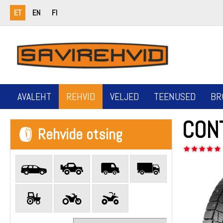
ET
EN
FI
AVALEHT
REHVID
VELJED
TEENUSED
BR
CON
Rehvide otsing