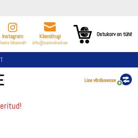
Ostukorv on tühi!
Instagram
Klienditugi
Vaata lähemalt
info@savirehvid.ee
T
E
Lisa võrdlusesse
eritud!