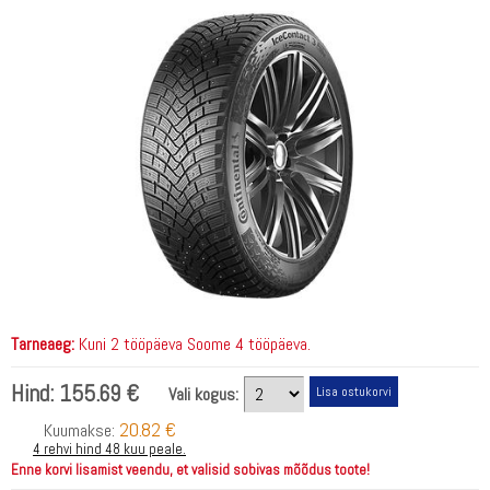
Tarneaeg:
Kuni 2 tööpäeva Soome 4 tööpäeva.
Hind:
155.69 €
Vali kogus:
20.82 €
Kuumakse:
4 rehvi hind 48 kuu peale.
Enne korvi lisamist veendu, et valisid sobivas mõõdus toote!