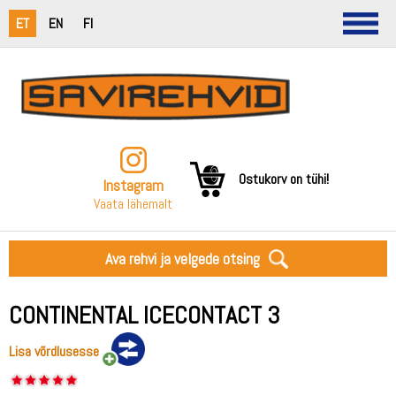
ET
EN
FI
Ostukorv on tühi!
Instagram
Vaata lähemalt
Ava rehvi ja velgede otsing
CONTINENTAL ICECONTACT 3
Lisa võrdlusesse