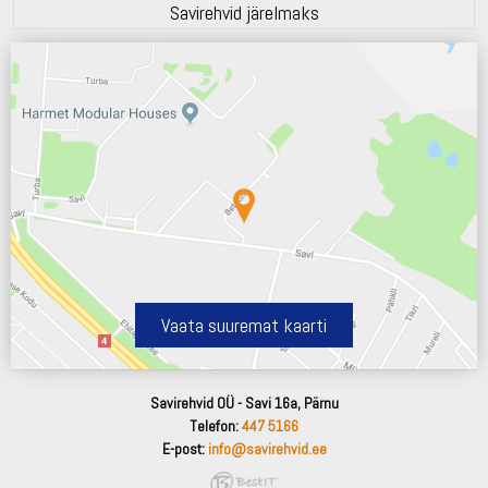
Savirehvid järelmaks
Vaata suuremat kaarti
Savirehvid OÜ - Savi 16a, Pärnu
Telefon:
447 5166
E-post:
info@savirehvid.ee