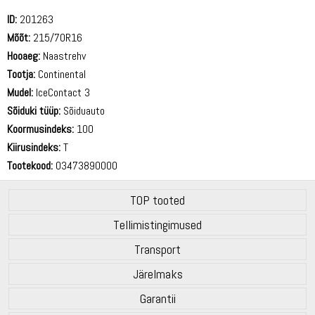
ID:
201263
Mõõt:
215/70R16
Hooaeg:
Naastrehv
Tootja:
Continental
Mudel:
IceContact 3
Sõiduki tüüp:
Sõiduauto
Koormusindeks:
100
Kiirusindeks:
T
Tootekood:
03473890000
TOP tooted
Tellimistingimused
Transport
Järelmaks
Garantii