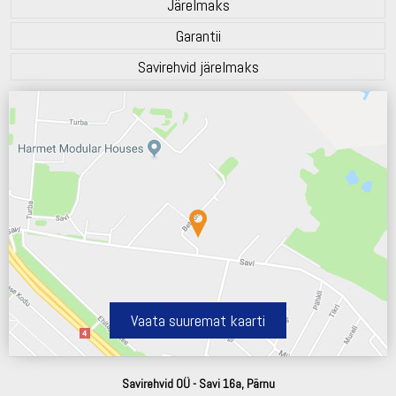
Järelmaks
Garantii
Savirehvid järelmaks
Vaata suuremat kaarti
Savirehvid OÜ - Savi 16a, Pärnu