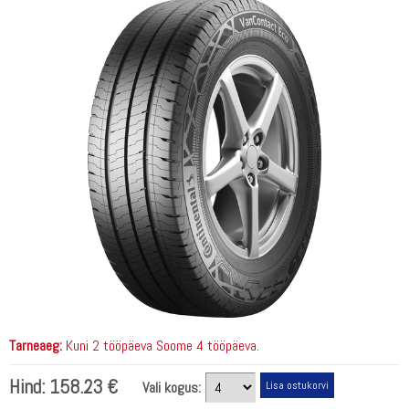
Tarneaeg:
Kuni 2 tööpäeva Soome 4 tööpäeva.
Hind:
158.23 €
Vali kogus: