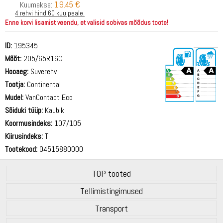
19.45 €
Kuumakse:
4 rehvi hind 60 kuu peale.
Enne korvi lisamist veendu, et valisid sobivas mõõdus toote!
ID:
195345
Mõõt:
205/65R16C
Hooaeg:
Suverehv
Tootja:
Continental
Mudel:
VanContact Eco
Sõiduki tüüp:
Kaubik
71 dB
Koormusindeks:
107/105
Kiirusindeks:
T
Tootekood:
04515880000
TOP tooted
Tellimistingimused
Transport