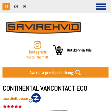
ET
EN
FI
Ostukorv on tühi!
Instagram
Vaata lähemalt
Ava rehvi ja velgede otsing
CONTINENTAL VANCONTACT ECO
Lisa võrdlusesse