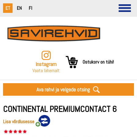
ET
EN
FI
Ostukorv on tühi!
Instagram
Vaata lähemalt
Ava rehvi ja velgede otsing
CONTINENTAL PREMIUMCONTACT 6
Lisa võrdlusesse