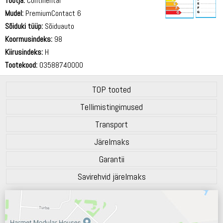
Tootja:
Continental
Mudel:
PremiumContact 6
Sõiduki tüüp:
Sõiduauto
71 dB
Koormusindeks:
98
Kiirusindeks:
H
Tootekood:
03588740000
TOP tooted
Tellimistingimused
Transport
Järelmaks
Garantii
Savirehvid järelmaks