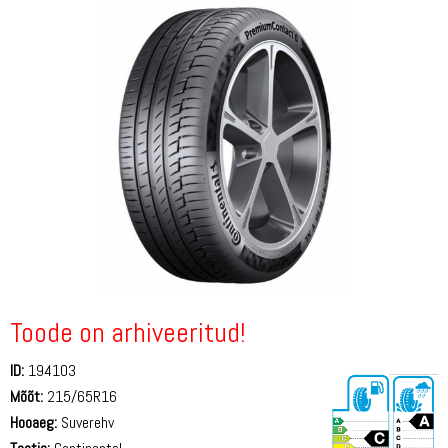
Toode on arhiveeritud!
ID:
194103
Mõõt:
215/65R16
Hooaeg:
Suverehv