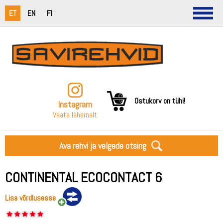
ET
EN
FI
Ostukorv on tühi!
Instagram
Vaata lähemalt
Ava rehvi ja velgede otsing
CONTINENTAL ECOCONTACT 6
Lisa võrdlusesse