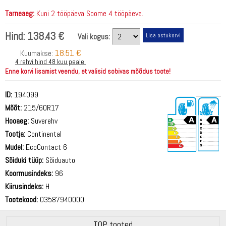
Tarneaeg:
Kuni 2 tööpäeva Soome 4 tööpäeva.
Hind:
138.43 €
Vali kogus:
18.51 €
Kuumakse:
4 rehvi hind 48 kuu peale.
Enne korvi lisamist veendu, et valisid sobivas mõõdus toote!
ID:
194099
Mõõt:
215/60R17
Hooaeg:
Suverehv
Tootja:
Continental
Mudel:
EcoContact 6
Sõiduki tüüp:
Sõiduauto
71 dB
Koormusindeks:
96
Kiirusindeks:
H
Tootekood:
03587940000
TOP tooted