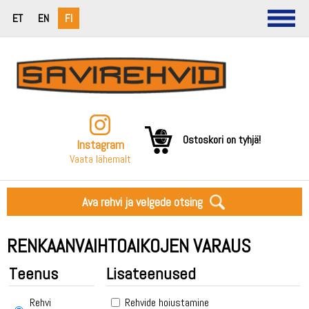
ET
EN
FI
Ostoskori on tyhjä!
Instagram
Vaata lähemalt
Ava rehvi ja velgede otsing
RENKAANVAIHTOAIKOJEN VARAUS
Teenus
Lisateenused
Rehvi
Rehvide hoiustamine