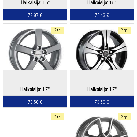
Halkaisija:
15"
Halkaisija:
15"
72.97 €
73.43 €
2 tp
2 tp
Halkaisija:
17"
Halkaisija:
17"
73.50 €
73.50 €
2 tp
2 tp