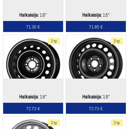
Halkaisija:
16"
Halkaisija:
15"
71.30 €
71.85 €
2 tp
2 tp
Halkaisija:
16"
Halkaisija:
16"
72.73 €
72.73 €
2 tp
2 tp