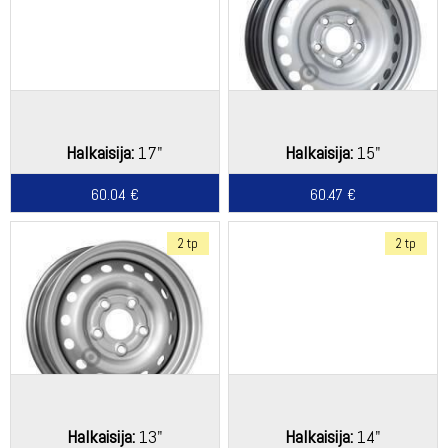
Halkaisija:
17"
Halkaisija:
15"
60.04 €
60.47 €
2 tp
2 tp
Halkaisija:
13"
Halkaisija:
14"