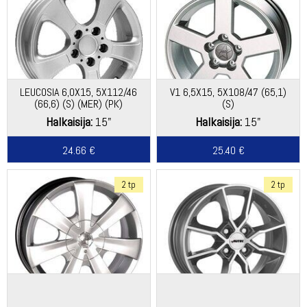
LEUCOSIA 6,0X15, 5X112/46
V1 6,5X15, 5X108/47 (65,1)
(66,6) (S) (MER) (PK)
(S)
Halkaisija:
15"
Halkaisija:
15"
24.66 €
25.40 €
2 tp
2 tp