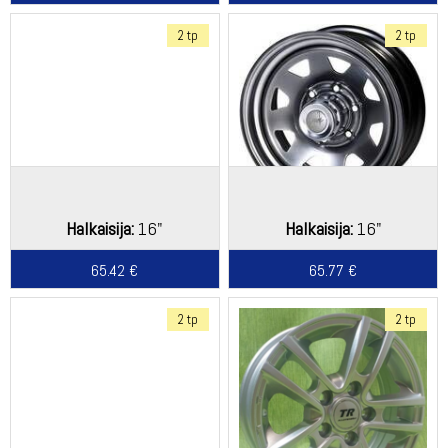
2 tp
2 tp
Halkaisija:
16"
Halkaisija:
16"
65.42 €
65.77 €
2 tp
2 tp