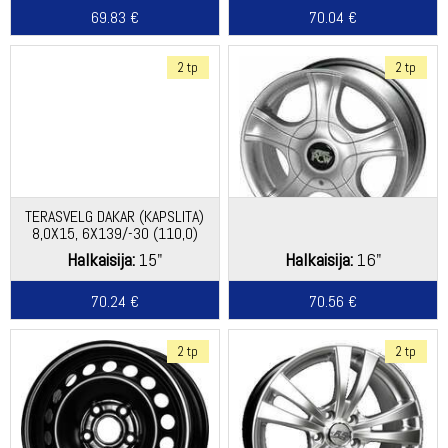
69.83 €
70.04 €
2 tp
2 tp
TERASVELG DAKAR (KAPSLITA)
8,0X15, 6X139/-30 (110,0)
(E) (ST) KG920 (DEF)
Halkaisija:
15"
Halkaisija:
16"
70.24 €
70.56 €
2 tp
2 tp