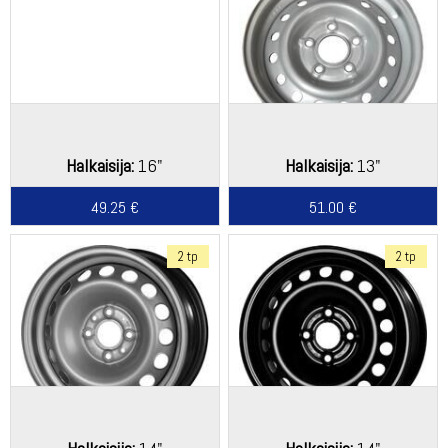
Halkaisija:
16"
Halkaisija:
13"
49.25 €
51.00 €
2 tp
2 tp