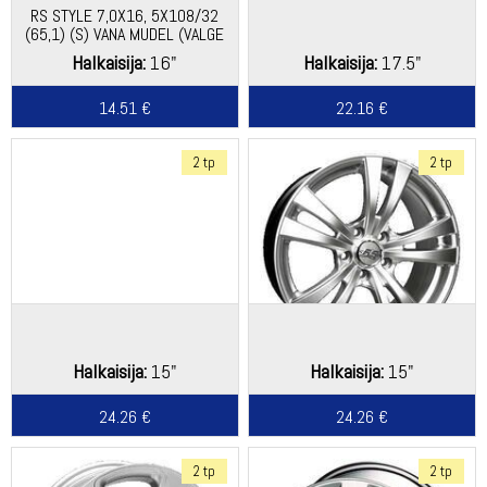
RS STYLE 7,0X16, 5X108/32
(65,1) (S) VANA MUDEL (VALGE
KARP)
Halkaisija:
16"
Halkaisija:
17.5"
14.51 €
22.16 €
2 tp
2 tp
Halkaisija:
15"
Halkaisija:
15"
24.26 €
24.26 €
2 tp
2 tp