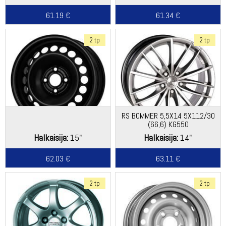
61.19 €
61.34 €
2 tp
2 tp
RS BOMMER 5,5X14 5X112/30
(66,6) KG550
Halkaisija:
15"
Halkaisija:
14"
62.03 €
63.11 €
2 tp
2 tp