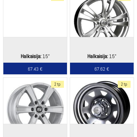
Halkaisija:
15"
Halkaisija:
15"
67.43 €
67.62 €
2 tp
2 tp