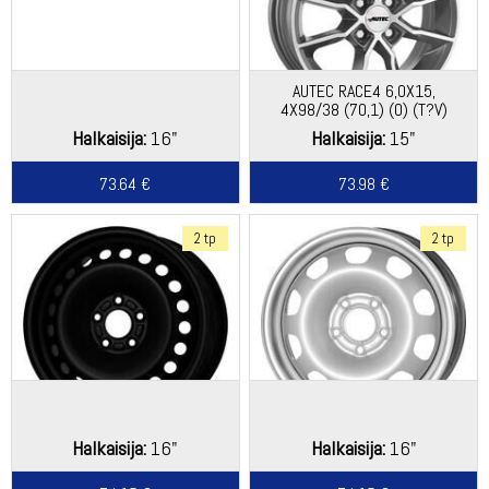
AUTEC RACE4 6,0X15,
4X98/38 (70,1) (O) (T?V)
KG560
Halkaisija:
16"
Halkaisija:
15"
73.64 €
73.98 €
2 tp
2 tp
Halkaisija:
16"
Halkaisija:
16"