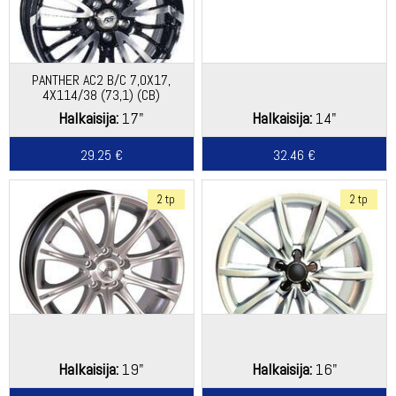
PANTHER AC2 B/C 7,0X17,
4X114/38 (73,1) (CB)
Halkaisija:
17"
Halkaisija:
14"
29.25 €
32.46 €
2 tp
2 tp
Halkaisija:
19"
Halkaisija:
16"