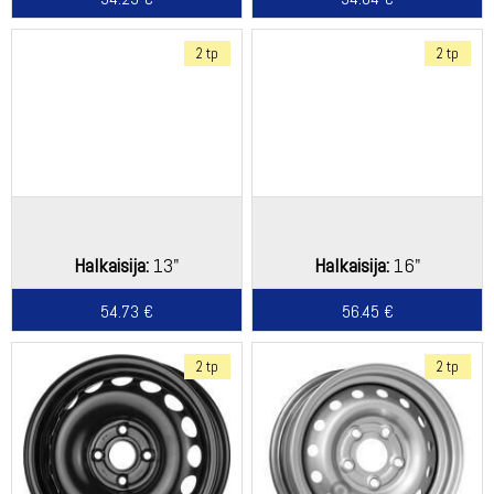
2 tp
2 tp
Halkaisija:
13"
Halkaisija:
16"
54.73 €
56.45 €
2 tp
2 tp