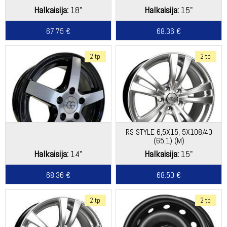
Halkaisija:
18"
Halkaisija:
15"
67.75 €
68.36 €
2 tp
2 tp
RS STYLE 6,5X15, 5X108/40
(65,1) (M)
Halkaisija:
14"
Halkaisija:
15"
68.36 €
68.50 €
2 tp
2 tp