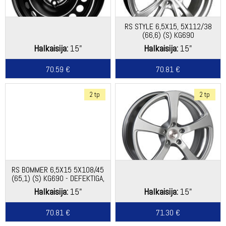
RS STYLE 6,5X15, 5X112/38
(66,6) (S) KG690
Halkaisija:
15"
Halkaisija:
15"
70.59 €
70.81 €
2 tp
2 tp
RS BOMMER 6,5X15 5X108/45
(65,1) (S) KG690 - DEFEKTIGA,
MAHA KUKKUNUD
Halkaisija:
15"
Halkaisija:
15"
70.81 €
71.30 €