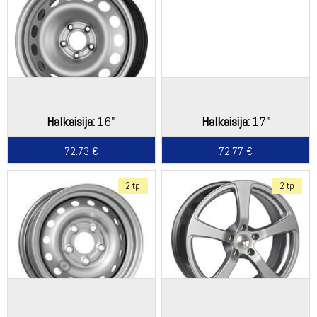
Halkaisija:
16"
Halkaisija:
17"
72.73 €
72.77 €
2 tp
2 tp