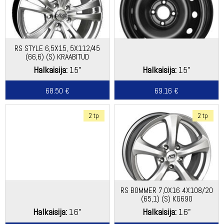
RS STYLE 6,5X15, 5X112/45
(66,6) (S) KRAABITUD
Halkaisija:
15"
Halkaisija:
15"
68.50 €
69.16 €
2 tp
2 tp
RS BOMMER 7,0X16 4X108/20
(65,1) (S) KG690
Halkaisija:
16"
Halkaisija:
16"