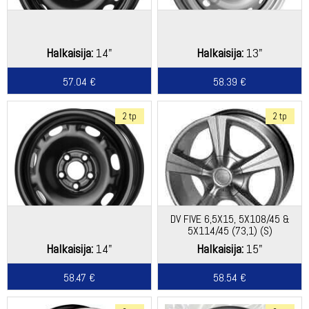
Halkaisija:
14"
Halkaisija:
13"
57.04 €
58.39 €
2 tp
2 tp
DV FIVE 6,5X15, 5X108/45 &
5X114/45 (73,1) (S)
Halkaisija:
14"
Halkaisija:
15"
58.47 €
58.54 €