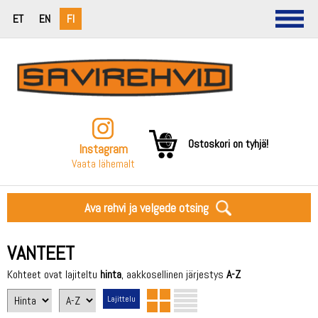
ET
EN
FI
Ostoskori on tyhjä!
Instagram
Vaata lähemalt
Ava rehvi ja velgede otsing
VANTEET
Kohteet ovat lajiteltu
hinta
, aakkosellinen järjestys
A-Z