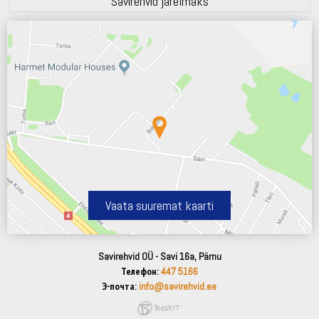
Savirehvid järelmaks
Vaata suuremat kaarti
Savirehvid OÜ - Savi 16a, Pärnu
Телефон:
447 5166
Э-почта:
info@savirehvid.ee