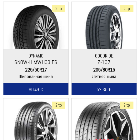
2 tp
2 tp
DYNAMO
GOODRIDE
SNOW-H MWH03 FS
Z-107
225/50R17
205/60R15
Шипованная шина
Летняя шина
90.49 €
57.35 €
2 tp
2 tp