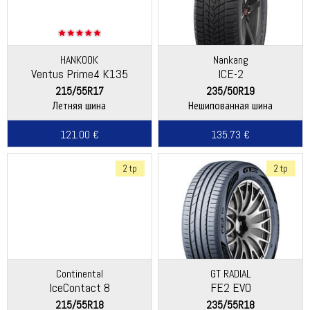
HANKOOK
Nankang
Ventus Prime4 K135
ICE-2
215/55R17
235/50R19
Летняя шина
Нешипованная шина
121.00 €
135.73 €
2 tp
2 tp
Continental
GT RADIAL
IceContact 8
FE2 EVO
215/55R18
235/55R18