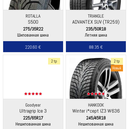
ROTALLA
TRIANGLE
S500
ADVANTEX SUV (TR259)
275/35R22
235/50R18
Шипованная шина
Летняя шина
220.60 €
88.35 €
2 tp
2 tp
Новый
Goodyear
HANKOOK
Ultragrip Ice 3
Winter i*cept IZ3 W636
225/65R17
245/45R18
Нешипованная шина
Нешипованная шина