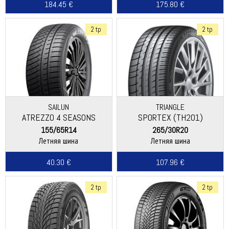
184.45 €
175.80 €
2 tp
2 tp
SAILUN
TRIANGLE
ATREZZO 4 SEASONS
SPORTEX (TH201)
155/65R14
265/30R20
Летняя шина
Летняя шина
40.30 €
107.96 €
2 tp
2 tp