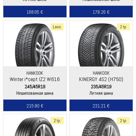
168.95 €
178.26 €
Laos
2 tp
HANKOOK
HANKOOK
Winter i*cept IZ2 W616
KINERGY 4S2 (H750)
245/45R19
235/45R19
Нешипованная шина
Летняя шина
215.80 €
231.21 €
2 tp
2 tp