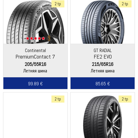
2 tp
2 tp
Continental
GT RADIAL
PremiumContact 7
FE2 EVO
205/55R16
215/65R16
Летняя шина
Летняя шина
99.89 €
85.65 €
2 tp
2 tp