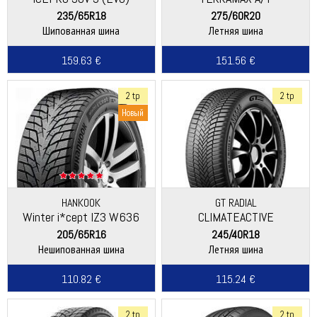
235/65R18
275/60R20
Шипованная шина
Летняя шина
159.63 €
151.56 €
2 tp
2 tp
Новый
HANKOOK
GT RADIAL
Winter i*cept IZ3 W636
CLIMATEACTIVE
205/65R16
245/40R18
Нешипованная шина
Летняя шина
110.82 €
115.24 €
2 tp
2 tp