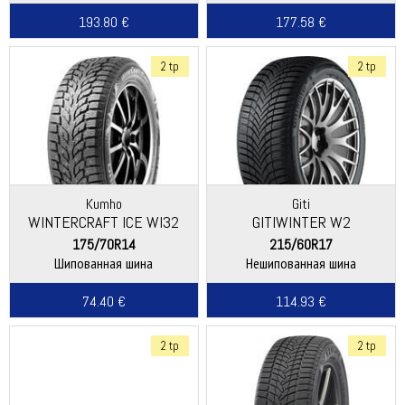
193.80 €
177.58 €
2 tp
2 tp
Kumho
Giti
WINTERCRAFT ICE WI32
GITIWINTER W2
175/70R14
215/60R17
Шипованная шина
Нешипованная шина
74.40 €
114.93 €
2 tp
2 tp