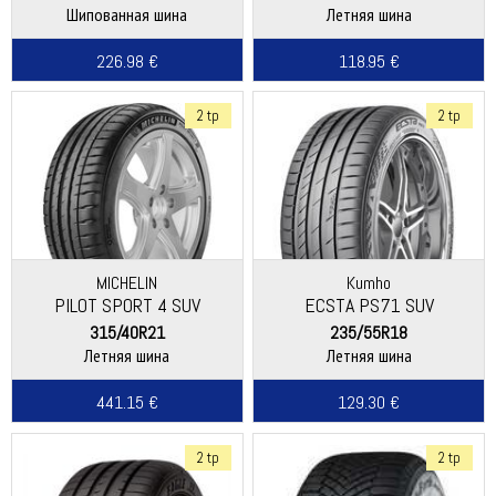
Шипованная шина
Летняя шина
226.98 €
118.95 €
2 tp
2 tp
MICHELIN
Kumho
PILOT SPORT 4 SUV
ECSTA PS71 SUV
315/40R21
235/55R18
Летняя шина
Летняя шина
441.15 €
129.30 €
2 tp
2 tp