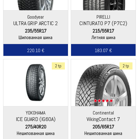
Goodyear
PIRELLI
ULTRA GRIP ARCTIC 2
CINTURATO P7 (P7C2)
235/55R17
215/55R17
Шипованная шина
Летняя шина
220.10 €
183.07 €
2 tp
2 tp
YOKOHAMA
Continental
ICE GUARD (IG60A)
VikingContact 7
275/40R20
205/65R17
Нешипованная шина
Нешипованная шина