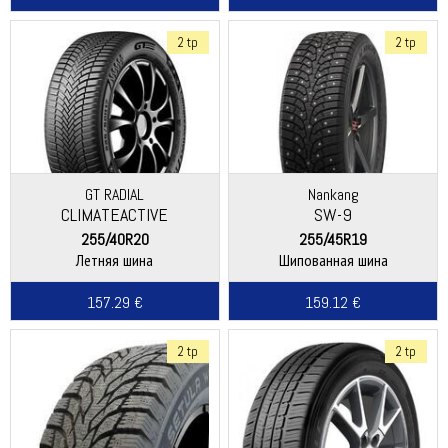
2 tp
2 tp
GT RADIAL
Nankang
CLIMATEACTIVE
SW-9
255/40R20
255/45R19
Летняя шина
Шипованная шина
157.29 €
159.12 €
2 tp
2 tp