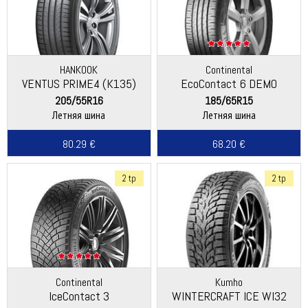
HANKOOK
Continental
VENTUS PRIME4 (K135)
EcoContact 6 DEMO
205/55R16
185/65R15
Летняя шина
Летняя шина
80.29 €
68.20 €
2 tp
2 tp
Continental
Kumho
IceContact 3
WINTERCRAFT ICE WI32