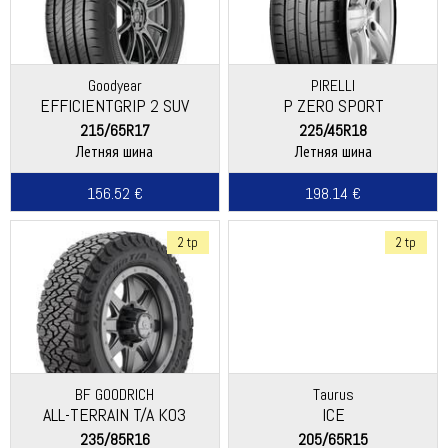
Goodyear
PIRELLI
EFFICIENTGRIP 2 SUV
P ZERO SPORT
215/65R17
225/45R18
Летняя шина
Летняя шина
156.52 €
198.14 €
2 tp
2 tp
BF GOODRICH
Taurus
ALL-TERRAIN T/A KO3
ICE
235/85R16
205/65R15