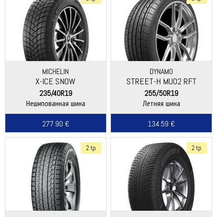
MICHELIN
DYNAMO
X-ICE SNOW
STREET-H MU02 RFT
235/40R19
255/50R19
Нешипованная шина
Летняя шина
277.90 €
134.59 €
2 tp
2 tp