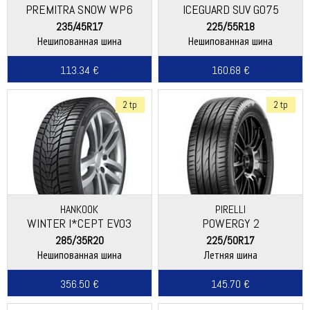
PREMITRA SNOW WP6
ICEGUARD SUV G075
235/45R17
225/55R18
Нешипованная шина
Нешипованная шина
113.34 €
160.68 €
2 tp
2 tp
HANKOOK
PIRELLI
WINTER I*CEPT EVO3
POWERGY 2
(W330)
285/35R20
225/50R17
Нешипованная шина
Летняя шина
356.50 €
145.70 €