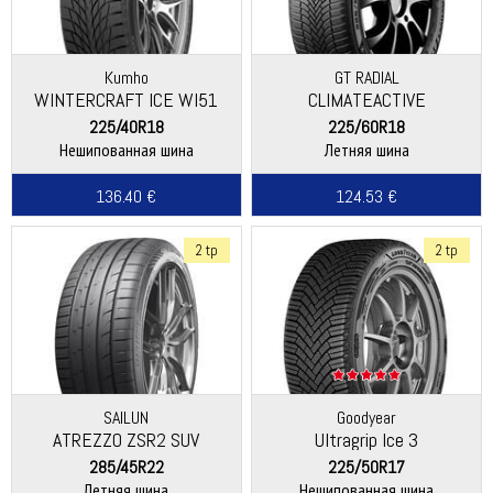
Kumho
GT RADIAL
WINTERCRAFT ICE WI51
CLIMATEACTIVE
225/40R18
225/60R18
Нешипованная шина
Летняя шина
136.40 €
124.53 €
2 tp
2 tp
SAILUN
Goodyear
ATREZZO ZSR2 SUV
Ultragrip Ice 3
285/45R22
225/50R17
Летняя шина
Нешипованная шина