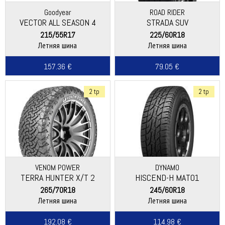
Goodyear
ROAD RIDER
VECTOR ALL SEASON 4
STRADA SUV
215/55R17
225/60R18
Летняя шина
Летняя шина
157.36 €
79.05 €
2 tp
2 tp
VENOM POWER
DYNAMO
TERRA HUNTER X/T 2
HISCEND-H MAT01
265/70R18
245/60R18
Летняя шина
Летняя шина
192.08 €
114.98 €