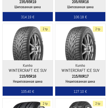
235/65R19
205/65R16
Шипованная шина
Шипованная шина
314.19 €
106.18 €
2 tp
2 tp
Kumho
Kumho
WINTERCRAFT ICE SUV
WINTERCRAFT ICE SUV
WS51
WS51
215/65R16
215/60R17
Нешипованная шина
Нешипованная шина
105.40 €
127.10 €
2 tp
2 tp