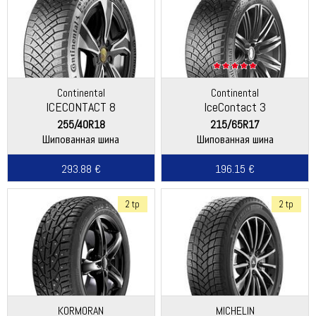
Continental
Continental
ICECONTACT 8
IceContact 3
255/40R18
215/65R17
Шипованная шина
Шипованная шина
293.88 €
196.15 €
2 tp
2 tp
KORMORAN
MICHELIN