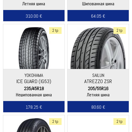
Летняя шина
Шипованная шина
310.00 €
64.05 €
2 tp
2 tp
YOKOHAMA
SAILUN
ICE GUARD (IG53)
ATREZZO ZSR
235/45R18
205/55R16
Нешипованная шина
Летняя шина
178.25 €
80.60 €
2 tp
2 tp