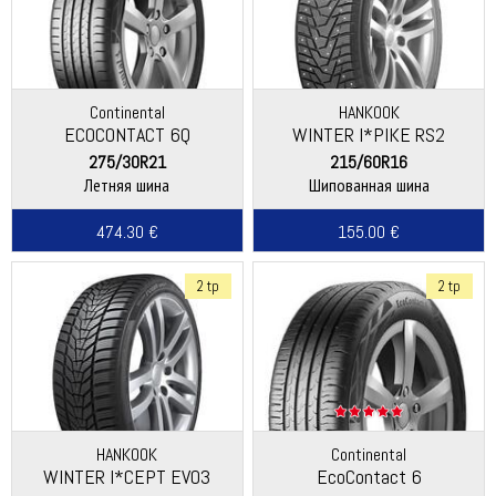
Continental
HANKOOK
ECOCONTACT 6Q
WINTER I*PIKE RS2
(W429)
275/30R21
215/60R16
Летняя шина
Шипованная шина
474.30 €
155.00 €
2 tp
2 tp
HANKOOK
Continental
WINTER I*CEPT EVO3
EcoContact 6