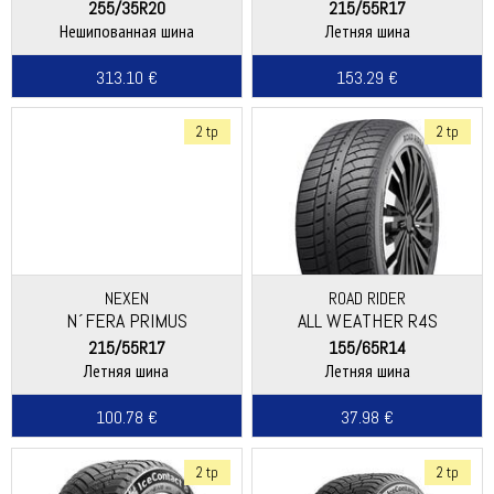
(W330)
255/35R20
215/55R17
Нешипованная шина
Летняя шина
313.10 €
153.29 €
2 tp
2 tp
NEXEN
ROAD RIDER
N´FERA PRIMUS
ALL WEATHER R4S
215/55R17
155/65R14
Летняя шина
Летняя шина
100.78 €
37.98 €
2 tp
2 tp