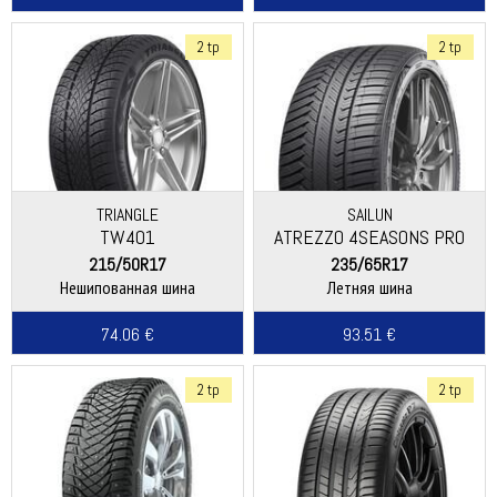
2 tp
2 tp
TRIANGLE
SAILUN
TW401
ATREZZO 4SEASONS PRO
215/50R17
235/65R17
Нешипованная шина
Летняя шина
74.06 €
93.51 €
2 tp
2 tp