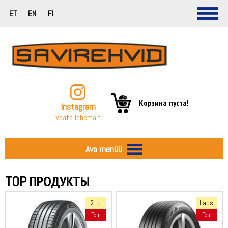
ET
EN
FI
Корзина пуста!
Instagram
Vaata lähemalt
Ava menüü
TOP ПРОДУКТЫ
2 tp
Laos
Топ
Топ