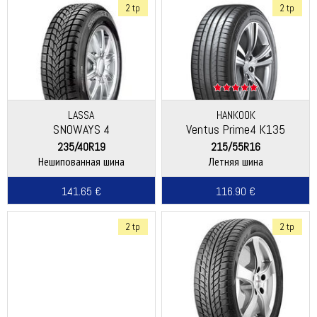
2 tp
2 tp
LASSA
HANKOOK
SNOWAYS 4
Ventus Prime4 K135
235/40R19
215/55R16
Нешипованная шина
Летняя шина
141.65 €
116.90 €
2 tp
2 tp