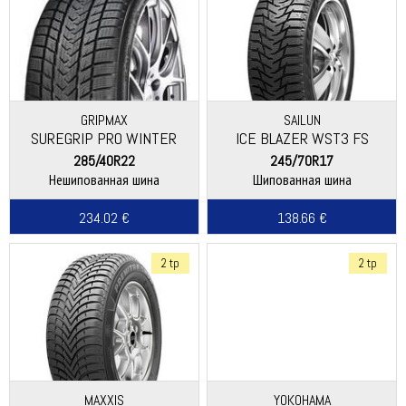
GRIPMAX
SAILUN
SUREGRIP PRO WINTER
ICE BLAZER WST3 FS
285/40R22
245/70R17
Нешипованная шина
Шипованная шина
234.02 €
138.66 €
2 tp
2 tp
MAXXIS
YOKOHAMA