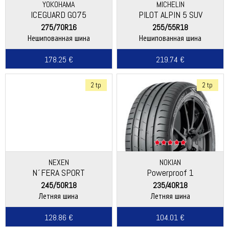
YOKOHAMA
MICHELIN
ICEGUARD G075
PILOT ALPIN 5 SUV
275/70R16
255/55R18
Нешипованная шина
Нешипованная шина
178.25 €
219.74 €
2 tp
2 tp
NEXEN
NOKIAN
N´FERA SPORT
Powerproof 1
245/50R18
235/40R18
Летняя шина
Летняя шина
128.86 €
104.01 €