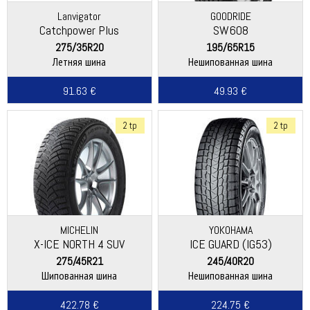
Lanvigator
GOODRIDE
Catchpower Plus
SW608
275/35R20
195/65R15
Летняя шина
Нешипованная шина
91.63 €
49.93 €
2 tp
2 tp
MICHELIN
YOKOHAMA
X-ICE NORTH 4 SUV
ICE GUARD (IG53)
275/45R21
245/40R20
Шипованная шина
Нешипованная шина
422.78 €
224.75 €