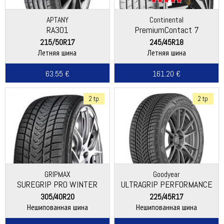
APTANY
Continental
RA301
PremiumContact 7
215/50R17
245/45R18
Летняя шина
Летняя шина
63.55 €
161.20 €
2 tp
2 tp
GRIPMAX
Goodyear
SUREGRIP PRO WINTER
ULTRAGRIP PERFORMANCE
3
305/40R20
225/45R17
Нешипованная шина
Нешипованная шина