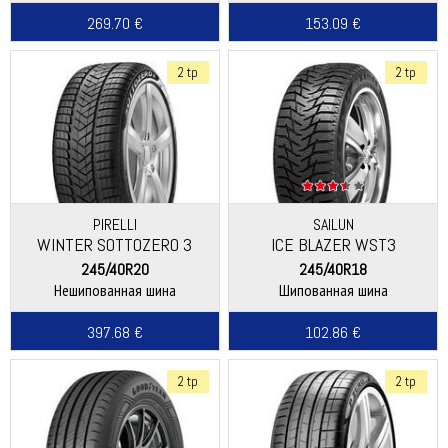
269.70 €
153.09 €
2 tp
2 tp
PIRELLI
SAILUN
WINTER SOTTOZERO 3
ICE BLAZER WST3
245/40R20
245/40R18
Нешипованная шина
Шипованная шина
397.68 €
102.86 €
2 tp
2 tp