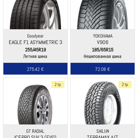
Goodyear
YOKOHAMA
EAGLE F1 ASYMMETRIC 3
V906
255/45R19
185/65R15
Летняя шина
Нешипованная шина
275.42 €
72.08 €
2 tp
2 tp
GT RADIAL
SAILUN
ICEPRO SUV 3 (EVO)
TERRAMAX A/T