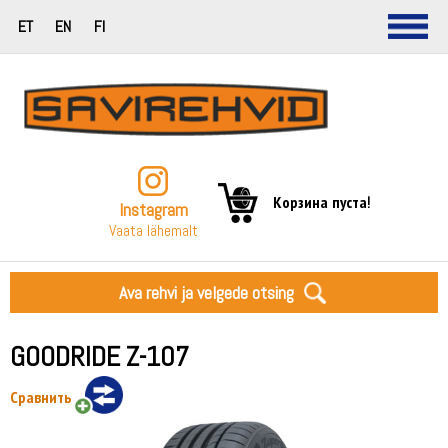
ET
EN
FI
Корзина пуста!
Instagram
Vaata lähemalt
Ava rehvi ja velgede otsing
GOODRIDE Z-107
Сравнить