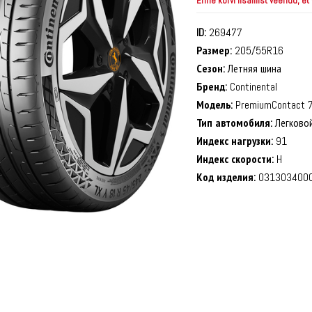
Enne korvi lisamist veendu, et
ID:
269477
Размер:
205/55R16
Сезон:
Летняя шина
Бренд:
Continental
Модель:
PremiumContact 
Тип автомобиля:
Легково
Индекс нагрузки:
91
Индекс скорости:
H
Код изделия:
031303400