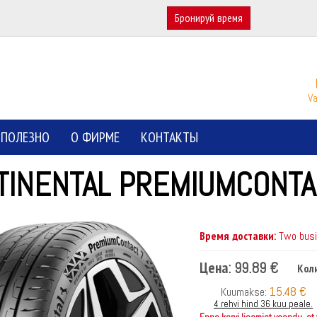
Бронируй время
Va
ПОЛЕЗНО
О ФИРМЕ
КОНТАКТЫ
TINENTAL PREMIUMCONTA
Время доставки:
Two busin
Цена:
99.89 €
Кол
15.48 €
Kuumakse:
4 rehvi hind 36 kuu peale.