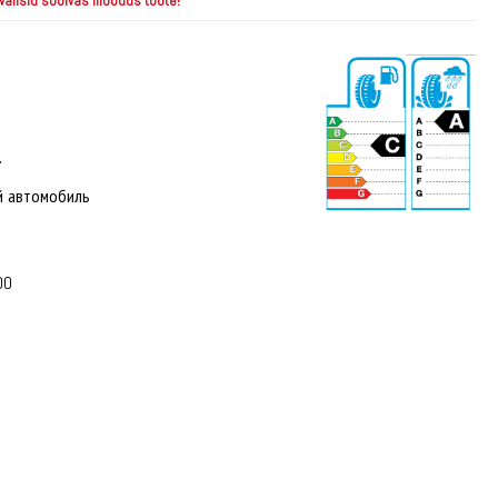
 valisid sobivas mõõdus toote!
7
й автомобиль
71 dB
00