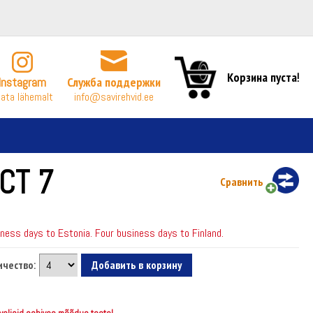
Корзина пуста!
Instagram
Служба поддержки
ata lähemalt
info@savirehvid.ee
CT 7
Сравнить
ess days to Estonia. Four business days to Finland.
ичество: