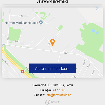
Savirehvid järelmaks
Vaata suuremat kaarti
Savirehvid OÜ - Savi 16a, Pärnu
Телефон:
447 5166
Э-почта:
info@savirehvid.ee