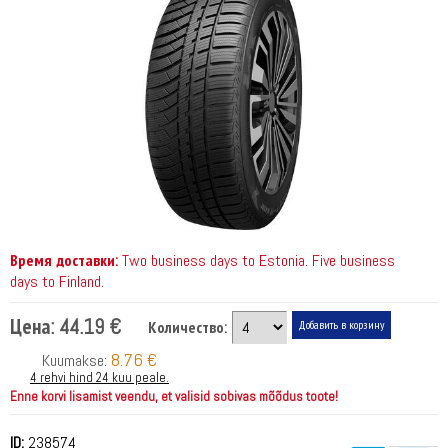
Время доставки:
Two business days to Estonia. Five business
days to Finland.
Цена:
44.19 €
Количество:
8.76 €
Kuumakse:
4 rehvi hind 24 kuu peale.
Enne korvi lisamist veendu, et valisid sobivas mõõdus toote!
ID:
238574