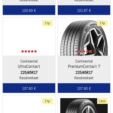
100.89 €
101.87 €
2 tp
2 tp
Continental
Continental
UltraContact
PremiumContact 7
225/45R17
225/45R17
Kesärenkaat
Kesärenkaat
107.80 €
107.80 €
2 tp
Laos