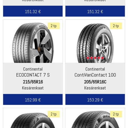
151.32 €
151.32 €
2 tp
2 tp
Continental
Continental
ECOCONTACT 7 S
ContiVanContact 100
215/65R16
205/65R16C
Kesärenkaat
Kesärenkaat
152.99 €
153.29 €
2 tp
2 tp