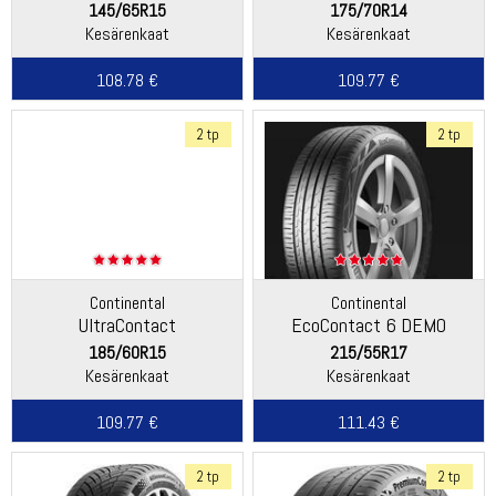
145/65R15
175/70R14
Kesärenkaat
Kesärenkaat
108.78 €
109.77 €
2 tp
2 tp
Continental
Continental
UltraContact
EcoContact 6 DEMO
185/60R15
215/55R17
Kesärenkaat
Kesärenkaat
109.77 €
111.43 €
2 tp
2 tp