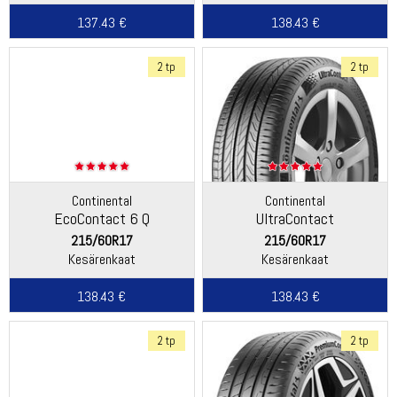
137.43 €
138.43 €
2 tp
2 tp
Continental
Continental
EcoContact 6 Q
UltraContact
215/60R17
215/60R17
Kesärenkaat
Kesärenkaat
138.43 €
138.43 €
2 tp
2 tp