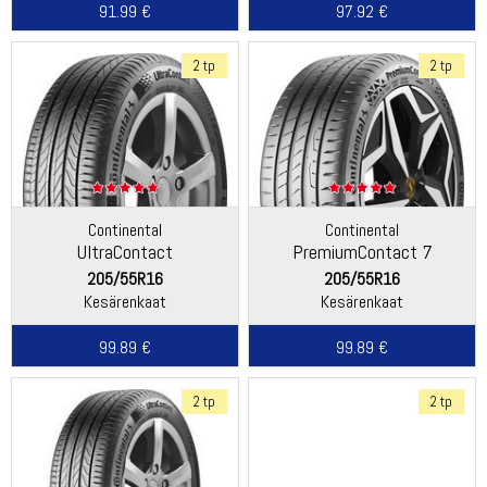
91.99 €
97.92 €
2 tp
2 tp
Continental
Continental
UltraContact
PremiumContact 7
205/55R16
205/55R16
Kesärenkaat
Kesärenkaat
99.89 €
99.89 €
2 tp
2 tp