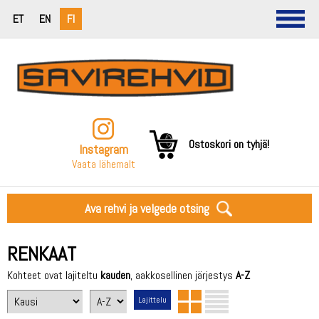
ET
EN
FI
Ostoskori on tyhjä!
Instagram
Vaata lähemalt
Ava rehvi ja velgede otsing
RENKAAT
Kohteet ovat lajiteltu
kauden
, aakkosellinen järjestys
A-Z