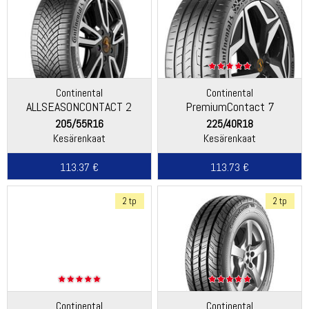
Continental
Continental
ALLSEASONCONTACT 2
PremiumContact 7
205/55R16
225/40R18
Kesärenkaat
Kesärenkaat
113.37 €
113.73 €
2 tp
2 tp
Continental
Continental