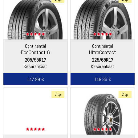
Continental
Continental
EcoContact 6
UltraContact
205/55R17
225/65R17
Kesärenkaat
Kesärenkaat
147.99 €
148.36 €
2 tp
2 tp