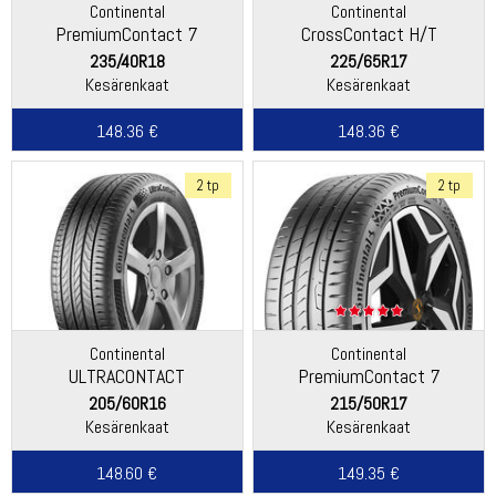
Continental
Continental
PremiumContact 7
CrossContact H/T
235/40R18
225/65R17
Kesärenkaat
Kesärenkaat
148.36 €
148.36 €
2 tp
2 tp
Continental
Continental
ULTRACONTACT
PremiumContact 7
205/60R16
215/50R17
Kesärenkaat
Kesärenkaat
148.60 €
149.35 €