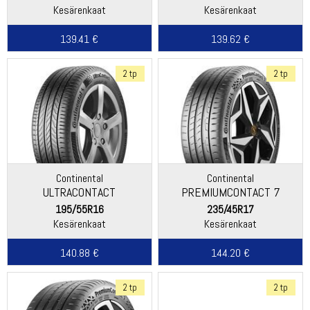
Kesärenkaat
Kesärenkaat
139.41 €
139.62 €
2 tp
2 tp
Continental
Continental
ULTRACONTACT
PREMIUMCONTACT 7
195/55R16
235/45R17
Kesärenkaat
Kesärenkaat
140.88 €
144.20 €
2 tp
2 tp