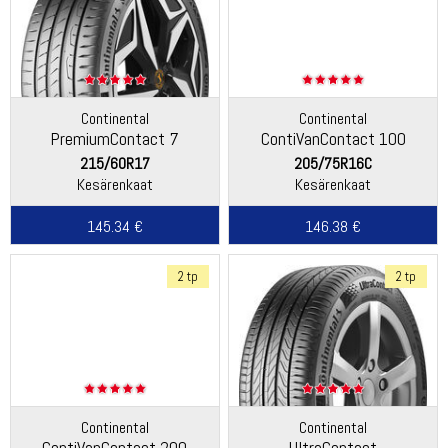
Continental
Continental
PremiumContact 7
ContiVanContact 100
215/60R17
205/75R16C
Kesärenkaat
Kesärenkaat
145.34 €
146.38 €
2 tp
2 tp
Continental
Continental
ContiVanContact 200
UltraContact