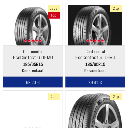
Laos
2 tp
Top
Continental
Continental
EcoContact 6 DEMO
EcoContact 6 DEMO
185/65R15
185/65R15
Kesärenkaat
Kesärenkaat
68.20 €
79.61 €
2 tp
2 tp