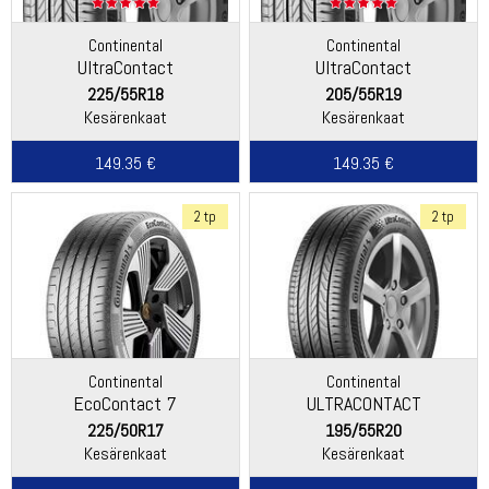
Continental
Continental
UltraContact
UltraContact
225/55R18
205/55R19
Kesärenkaat
Kesärenkaat
149.35 €
149.35 €
2 tp
2 tp
Continental
Continental
EcoContact 7
ULTRACONTACT
225/50R17
195/55R20
Kesärenkaat
Kesärenkaat