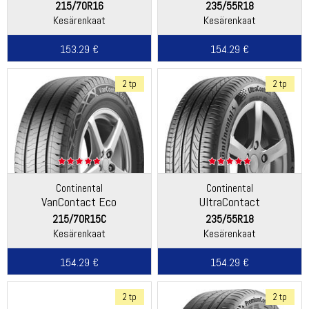
215/70R16
235/55R18
Kesärenkaat
Kesärenkaat
153.29 €
154.29 €
2 tp
2 tp
Continental
Continental
VanContact Eco
UltraContact
215/70R15C
235/55R18
Kesärenkaat
Kesärenkaat
154.29 €
154.29 €
2 tp
2 tp