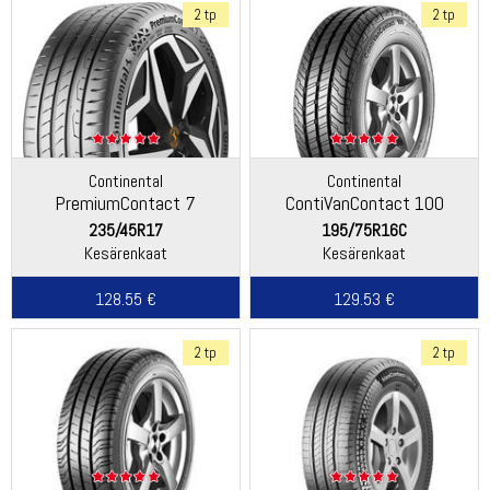
2 tp
2 tp
Continental
Continental
PremiumContact 7
ContiVanContact 100
235/45R17
195/75R16C
Kesärenkaat
Kesärenkaat
128.55 €
129.53 €
2 tp
2 tp