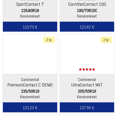
SportContact 7
ContiVanContact 100
225/40R18
195/70R15C
Kesärenkaat
Kesärenkaat
113.73 €
121.62 €
2 tp
2 tp
Continental
Continental
PremiumContact C DEMO
UltraContact NXT
235/50R19
205/55R16
Kesärenkaat
Kesärenkaat
123.23 €
127.55 €