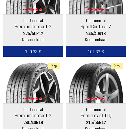
Continental
Continental
PremiumContact 7
SportContact 7
225/50R17
245/40R18
Kesärenkaat
Kesärenkaat
150.33 €
151.32 €
2 tp
2 tp
Continental
Continental
PremiumContact 7
EcoContact 6 Q
245/40R18
215/55R17
Kesärenkaat
Kesärenkaat