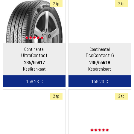
2 tp
2 tp
Continental
Continental
UltraContact
EcoContact 6
235/55R17
235/55R18
Kesärenkaat
Kesärenkaat
159.23 €
159.23 €
2 tp
2 tp