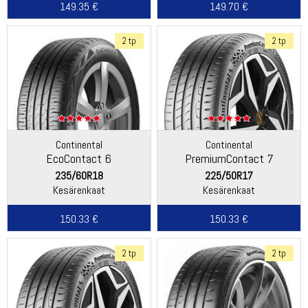
149.35 €
149.70 €
2 tp
2 tp
Continental
Continental
EcoContact 6
PremiumContact 7
235/60R18
225/50R17
Kesärenkaat
Kesärenkaat
150.33 €
150.33 €
2 tp
2 tp