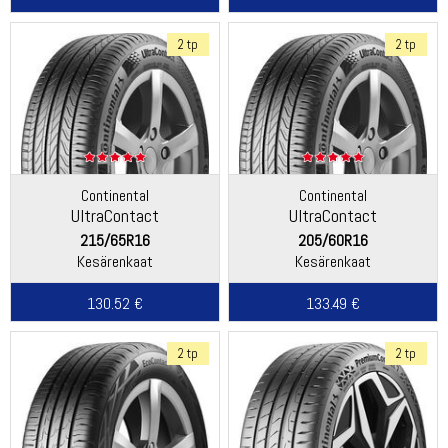
2 tp
2 tp
Continental
Continental
UltraContact
UltraContact
215/65R16
205/60R16
Kesärenkaat
Kesärenkaat
130.52 €
133.49 €
2 tp
2 tp