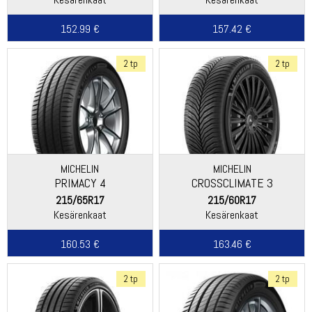
152.99 €
157.42 €
2 tp
2 tp
MICHELIN
MICHELIN
PRIMACY 4
CROSSCLIMATE 3
215/65R17
215/60R17
Kesärenkaat
Kesärenkaat
160.53 €
163.46 €
2 tp
2 tp