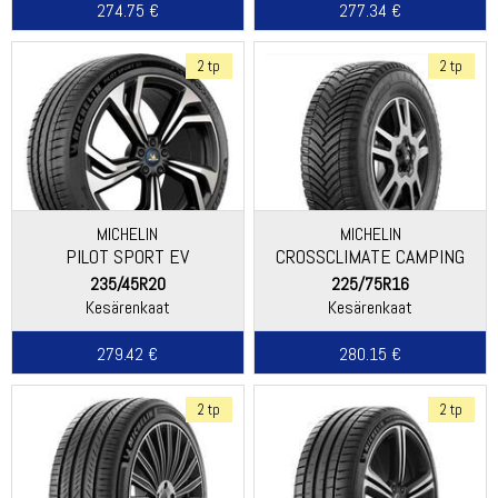
274.75 €
277.34 €
2 tp
2 tp
MICHELIN
MICHELIN
PILOT SPORT EV
CROSSCLIMATE CAMPING
235/45R20
225/75R16
Kesärenkaat
Kesärenkaat
279.42 €
280.15 €
2 tp
2 tp