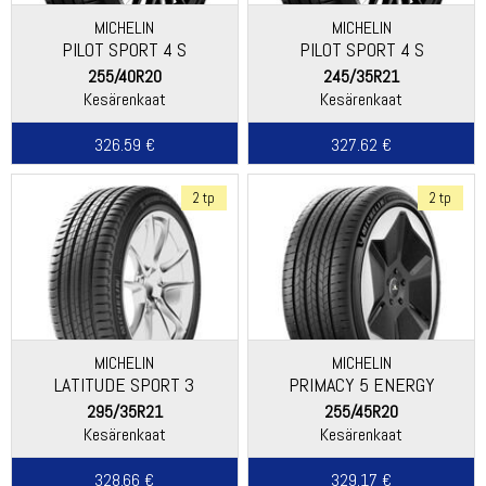
MICHELIN
MICHELIN
PILOT SPORT 4 S
PILOT SPORT 4 S
255/40R20
245/35R21
Kesärenkaat
Kesärenkaat
326.59 €
327.62 €
2 tp
2 tp
MICHELIN
MICHELIN
LATITUDE SPORT 3
PRIMACY 5 ENERGY
295/35R21
255/45R20
Kesärenkaat
Kesärenkaat
328.66 €
329.17 €