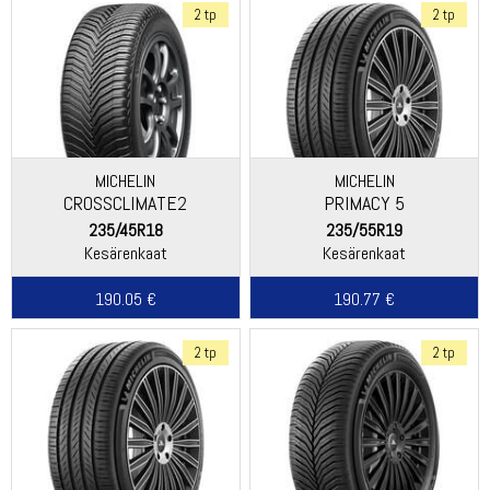
2 tp
2 tp
MICHELIN
MICHELIN
CROSSCLIMATE2
PRIMACY 5
235/45R18
235/55R19
Kesärenkaat
Kesärenkaat
190.05 €
190.77 €
2 tp
2 tp