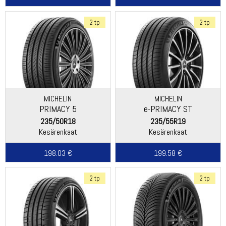
2 tp
2 tp
MICHELIN
MICHELIN
PRIMACY 5
e-PRIMACY ST
235/50R18
235/55R19
Kesärenkaat
Kesärenkaat
198.03 €
199.58 €
2 tp
2 tp