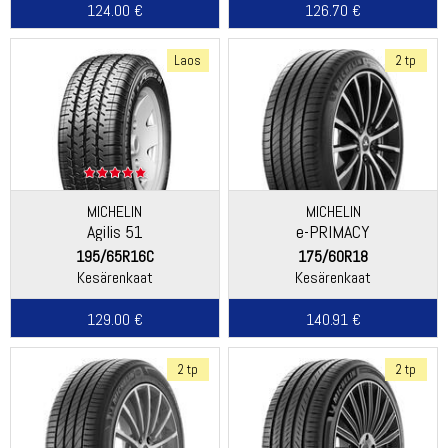
124.00 €
126.70 €
Laos
2 tp
MICHELIN
MICHELIN
Agilis 51
e-PRIMACY
195/65R16C
175/60R18
Kesärenkaat
Kesärenkaat
129.00 €
140.91 €
2 tp
2 tp