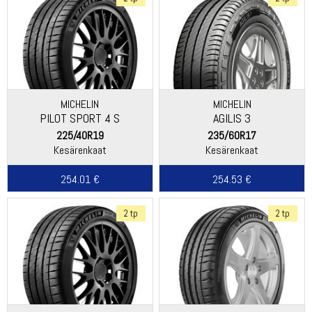
MICHELIN
MICHELIN
PILOT SPORT 4 S
AGILIS 3
225/40R19
235/60R17
Kesärenkaat
Kesärenkaat
254.01 €
254.53 €
2 tp
2 tp