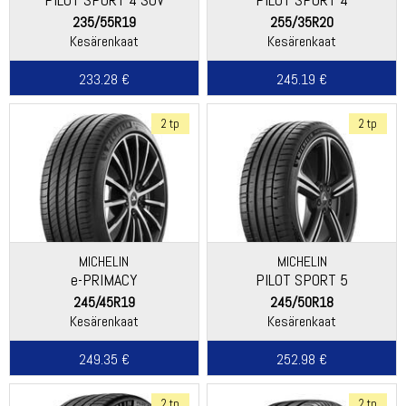
235/55R19
255/35R20
Kesärenkaat
Kesärenkaat
233.28 €
245.19 €
2 tp
2 tp
MICHELIN
MICHELIN
e-PRIMACY
PILOT SPORT 5
245/45R19
245/50R18
Kesärenkaat
Kesärenkaat
249.35 €
252.98 €
2 tp
2 tp