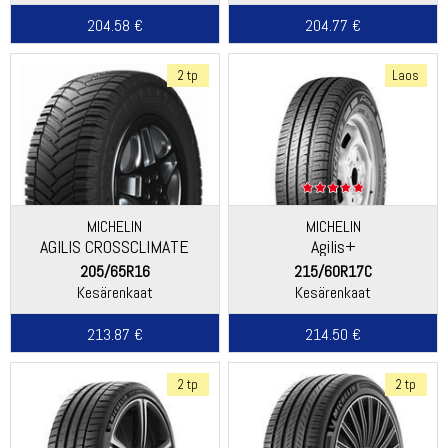
204.58 €
204.77 €
2 tp
Laos
MICHELIN
MICHELIN
AGILIS CROSSCLIMATE
Agilis+
205/65R16
215/60R17C
Kesärenkaat
Kesärenkaat
213.87 €
214.50 €
2 tp
2 tp