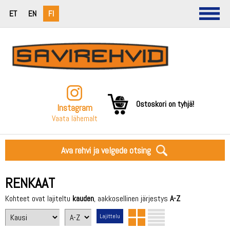
ET
EN
FI
Ostoskori on tyhjä!
Instagram
Vaata lähemalt
Ava rehvi ja velgede otsing
RENKAAT
Kohteet ovat lajiteltu
kauden
, aakkosellinen järjestys
A-Z