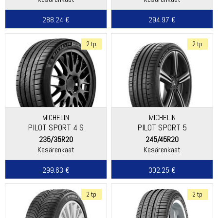
288.24 €
294.97 €
2 tp
2 tp
MICHELIN
MICHELIN
PILOT SPORT 4 S
PILOT SPORT 5
235/35R20
245/45R20
Kesärenkaat
Kesärenkaat
299.63 €
302.25 €
2 tp
2 tp