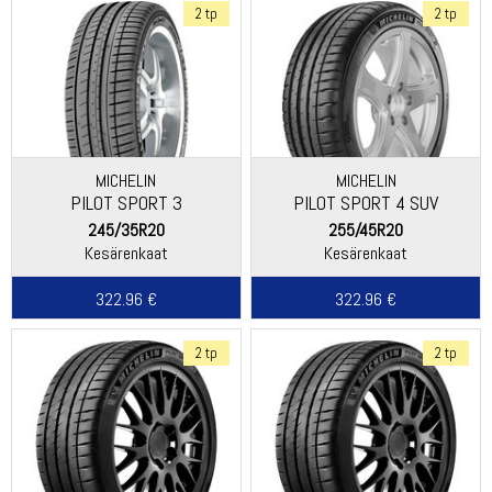
2 tp
2 tp
MICHELIN
MICHELIN
PILOT SPORT 3
PILOT SPORT 4 SUV
245/35R20
255/45R20
Kesärenkaat
Kesärenkaat
322.96 €
322.96 €
2 tp
2 tp