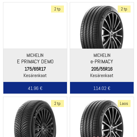
2 tp
2 tp
MICHELIN
MICHELIN
E PRIMACY DEMO
e-PRIMACY
175/65R17
205/55R16
Kesärenkaat
Kesärenkaat
41.96 €
114.02 €
2 tp
Laos