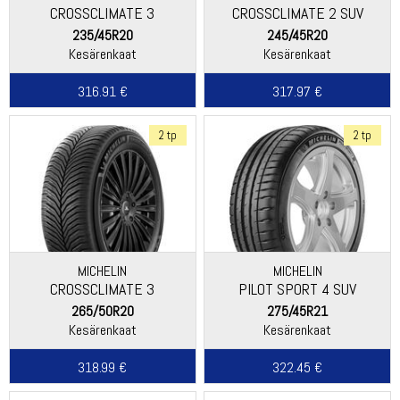
CROSSCLIMATE 3
CROSSCLIMATE 2 SUV
235/45R20
245/45R20
Kesärenkaat
Kesärenkaat
316.91 €
317.97 €
2 tp
2 tp
MICHELIN
MICHELIN
CROSSCLIMATE 3
PILOT SPORT 4 SUV
265/50R20
275/45R21
Kesärenkaat
Kesärenkaat
318.99 €
322.45 €