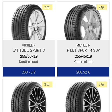
2 tp
2 tp
MICHELIN
MICHELIN
LATITUDE SPORT 3
PILOT SPORT 4 SUV
255/50R19
255/45R19
Kesärenkaat
Kesärenkaat
260.76 €
268.52 €
2 tp
2 tp