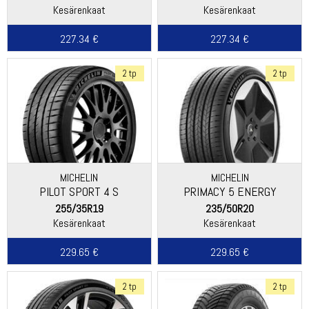
Kesärenkaat
Kesärenkaat
227.34 €
227.34 €
2 tp
2 tp
MICHELIN
MICHELIN
PILOT SPORT 4 S
PRIMACY 5 ENERGY
255/35R19
235/50R20
Kesärenkaat
Kesärenkaat
229.65 €
229.65 €
2 tp
2 tp