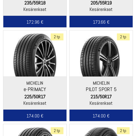
235/55R18
205/55R19
Kesärenkaat
Kesärenkaat
172.96 €
173.66 €
2 tp
2 tp
MICHELIN
MICHELIN
e-PRIMACY
PILOT SPORT 5
225/50R17
215/50R17
Kesärenkaat
Kesärenkaat
174.00 €
174.00 €
2 tp
2 tp