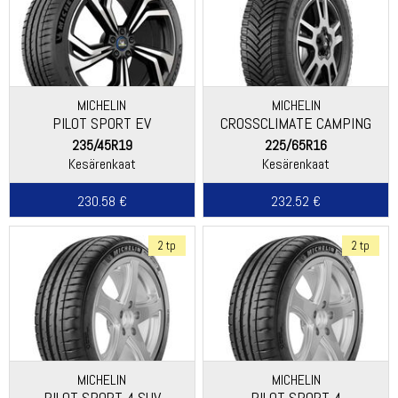
MICHELIN
MICHELIN
PILOT SPORT EV
CROSSCLIMATE CAMPING
235/45R19
225/65R16
Kesärenkaat
Kesärenkaat
230.58 €
232.52 €
2 tp
2 tp
MICHELIN
MICHELIN
PILOT SPORT 4 SUV
PILOT SPORT 4