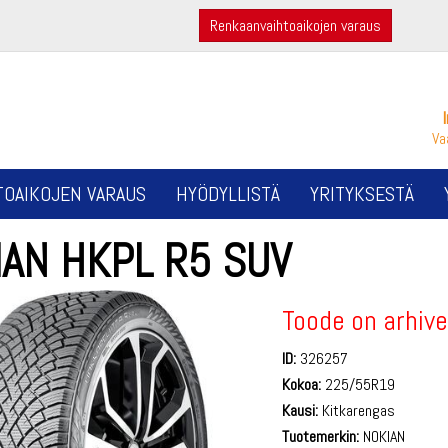
Renkaanvaihtoaikojen varaus
Va
TOAIKOJEN VARAUS
HYÖDYLLISTÄ
YRITYKSESTÄ
IAN HKPL R5 SUV
Toode on arhive
ID:
326257
Kokoa:
225/55R19
Kausi:
Kitkarengas
Tuotemerkin:
NOKIAN