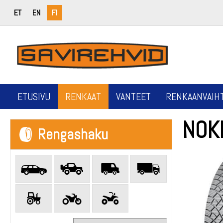
ET
EN
FI
ETUSIVU
RENKAAT
VANTEET
RENKAANVAIH
NOK
Rengashaku