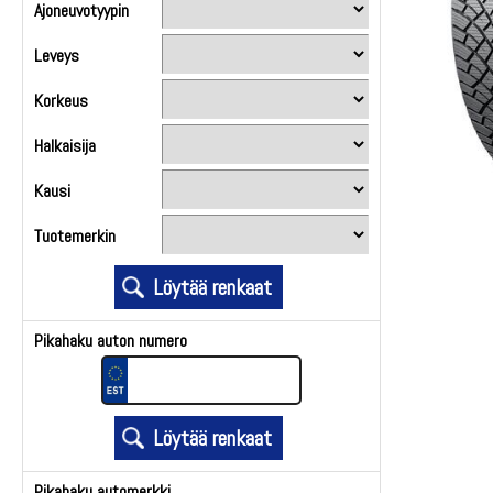
Ajoneuvotyypin
Leveys
Korkeus
Halkaisija
Kausi
Tuotemerkin
Pikahaku auton numero
Pikahaku automerkki