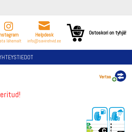
Ostoskori on tyhjä!
Instagram
Helpdesk
ata lähemalt
info@savirehvid.ee
YHTEYSTIEDOT
Vertaa
eritud!