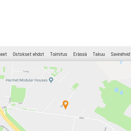
teet
Ostokset ehdot
Toimitus
Erässä
Takuu
Savirehvid