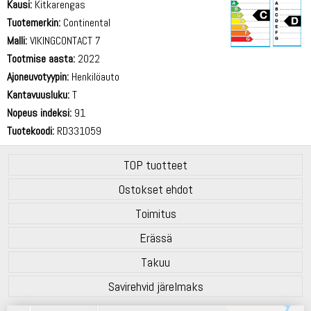
Kausi:
Kitkarengas
Tuotemerkin:
Continental
Malli:
VIKINGCONTACT 7
Tootmise aasta:
2022
72 dB
Ajoneuvotyypin:
Henkilöauto
Kantavuusluku:
T
Nopeus indeksi:
91
Tuotekoodi:
RD331059
TOP tuotteet
Ostokset ehdot
Toimitus
Erässä
Takuu
Savirehvid järelmaks