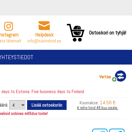
Ostoskori on tyhjä!
Instagram
Helpdesk
ata lähemalt
info@savirehvid.ee
YHTEYSTIEDOT
Vertaa
days to Estonia. Five business days to Finland.
14.56 €
Kuumakse:
äärä:
4 rehvi hind 48 kuu peale.
 valisid sobivas mõõdus toote!