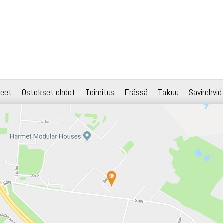
teet
Ostokset ehdot
Toimitus
Erässä
Takuu
Savirehvid