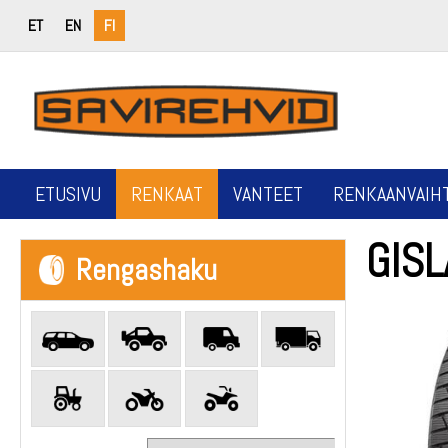
ET
EN
FI
ETUSIVU
RENKAAT
VANTEET
RENKAANVAIH
GIS
Rengashaku