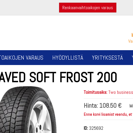
Renkaanvaihtoaikojen varaus
Va
TOAIKOJEN VARAUS
HYÖDYLLISTÄ
YRITYKSESTÄ
LAVED SOFT FROST 200
Toimitusaika:
Two business 
Hinta:
108.50 €
M
Enne korvi lisamist veendu, et
ID:
325692