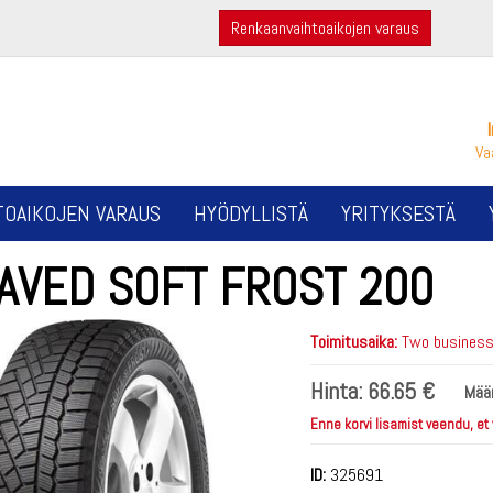
Renkaanvaihtoaikojen varaus
Va
TOAIKOJEN VARAUS
HYÖDYLLISTÄ
YRITYKSESTÄ
LAVED SOFT FROST 200
Toimitusaika:
Two business 
Hinta:
66.65 €
Mää
Enne korvi lisamist veendu, et
ID:
325691