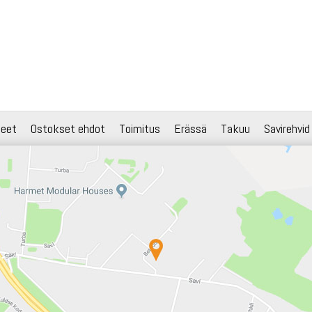
teet
Ostokset ehdot
Toimitus
Erässä
Takuu
Savirehvid