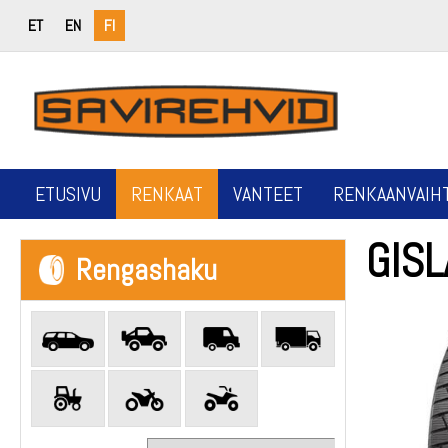
ET
EN
FI
ETUSIVU
RENKAAT
VANTEET
RENKAANVAIH
GIS
Rengashaku