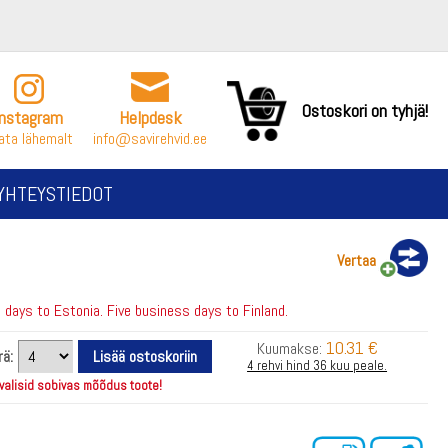
Ostoskori on tyhjä!
Instagram
Helpdesk
ata lähemalt
info@savirehvid.ee
YHTEYSTIEDOT
Vertaa
days to Estonia. Five business days to Finland.
10.31 €
Kuumakse:
rä:
4 rehvi hind 36 kuu peale.
 valisid sobivas mõõdus toote!