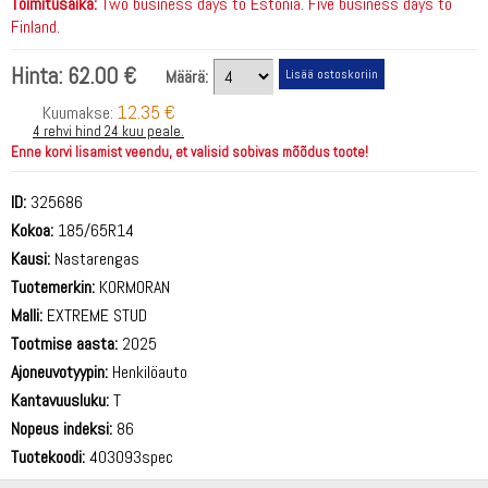
Toimitusaika:
Two business days to Estonia. Five business days to
Finland.
Hinta:
62.00 €
Määrä:
12.35 €
Kuumakse:
4 rehvi hind 24 kuu peale.
Enne korvi lisamist veendu, et valisid sobivas mõõdus toote!
ID:
325686
Kokoa:
185/65R14
Kausi:
Nastarengas
Tuotemerkin:
KORMORAN
Malli:
EXTREME STUD
Tootmise aasta:
2025
Ajoneuvotyypin:
Henkilöauto
Kantavuusluku:
T
Nopeus indeksi:
86
Tuotekoodi:
403093spec