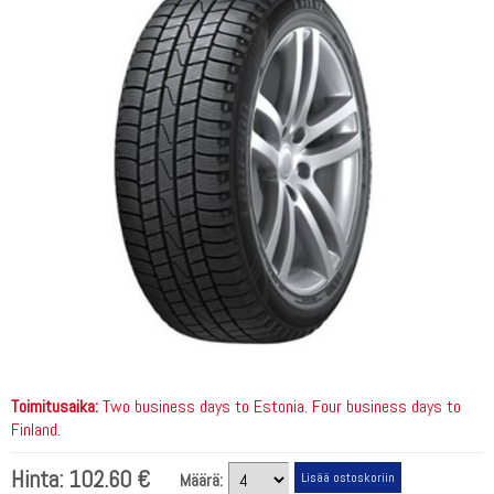
Toimitusaika:
Two business days to Estonia. Four business days to
Finland.
Hinta:
102.60 €
Määrä: