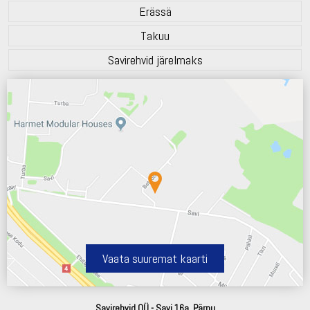
Erässä
Takuu
Savirehvid järelmaks
Vaata suuremat kaarti
Savirehvid OÜ - Savi 16a, Pärnu