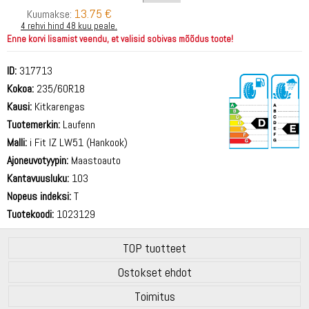
13.75 €
Kuumakse:
4 rehvi hind 48 kuu peale.
Enne korvi lisamist veendu, et valisid sobivas mõõdus toote!
ID:
317713
Kokoa:
235/60R18
Kausi:
Kitkarengas
Tuotemerkin:
Laufenn
Malli:
i Fit IZ LW51 (Hankook)
Ajoneuvotyypin:
Maastoauto
72 dB
Kantavuusluku:
103
Nopeus indeksi:
T
Tuotekoodi:
1023129
TOP tuotteet
Ostokset ehdot
Toimitus