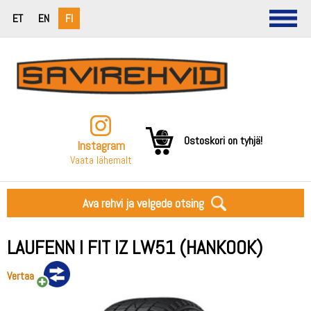
ET
EN
FI
Ostoskori on tyhjä!
Instagram
Vaata lähemalt
Ava rehvi ja velgede otsing
LAUFENN I FIT IZ LW51 (HANKOOK)
Vertaa