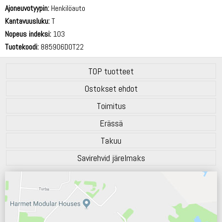
70 dB
Ajoneuvotyypin:
Henkilöauto
Kantavuusluku:
T
Nopeus indeksi:
103
Tuotekoodi:
885906DOT22
TOP tuotteet
Ostokset ehdot
Toimitus
Erässä
Takuu
Savirehvid järelmaks