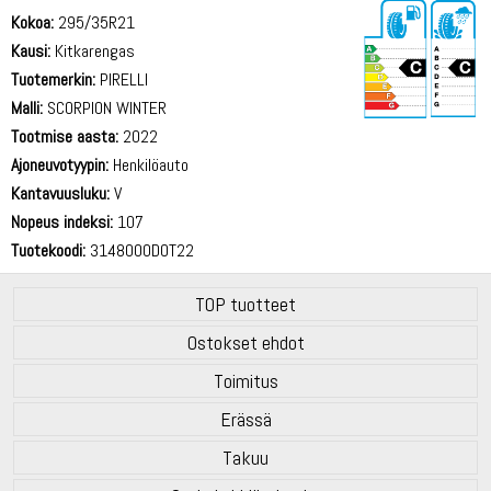
Kokoa:
295/35R21
Kausi:
Kitkarengas
Tuotemerkin:
PIRELLI
Malli:
SCORPION WINTER
Tootmise aasta:
2022
73 dB
Ajoneuvotyypin:
Henkilöauto
Kantavuusluku:
V
Nopeus indeksi:
107
Tuotekoodi:
3148000DOT22
TOP tuotteet
Ostokset ehdot
Toimitus
Erässä
Takuu