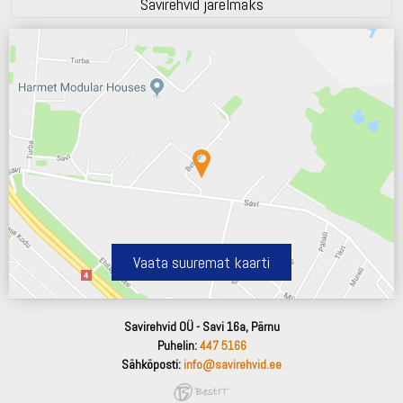
Savirehvid järelmaks
Vaata suuremat kaarti
Savirehvid OÜ - Savi 16a, Pärnu
Puhelin:
447 5166
Sähköposti:
info@savirehvid.ee