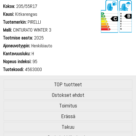
Kokoa:
205/55R17
Kausi:
Kitkarengas
Tuotemerkin:
PIRELLI
Malli:
CINTURATO WINTER 3
Tootmise aasta:
2025
72 dB
Ajoneuvotyypin:
Henkilöauto
Kantavuusluku:
H
Nopeus indeksi:
95
Tuotekoodi:
4563000
TOP tuotteet
Ostokset ehdot
Toimitus
Erässä
Takuu