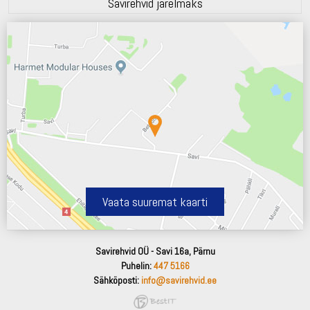
Savirehvid järelmaks
Vaata suuremat kaarti
Savirehvid OÜ - Savi 16a, Pärnu
Puhelin:
447 5166
Sähköposti:
info@savirehvid.ee