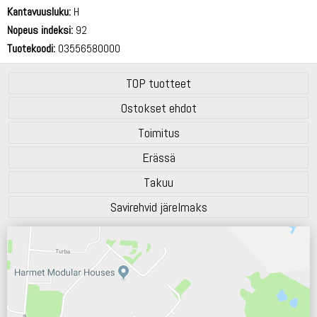
71 dB
Kantavuusluku:
H
Nopeus indeksi:
92
Tuotekoodi:
03556580000
TOP tuotteet
Ostokset ehdot
Toimitus
Erässä
Takuu
Savirehvid järelmaks