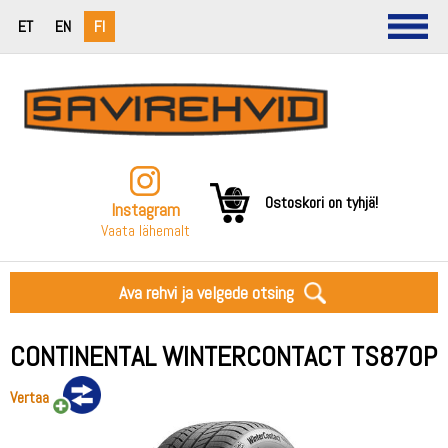
ET
EN
FI
Ostoskori on tyhjä!
Instagram
Vaata lähemalt
Ava rehvi ja velgede otsing
CONTINENTAL WINTERCONTACT TS870P
Vertaa