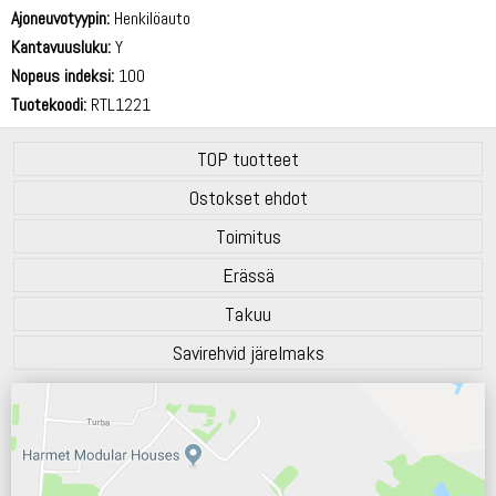
71 dB
Ajoneuvotyypin:
Henkilöauto
Kantavuusluku:
Y
Nopeus indeksi:
100
Tuotekoodi:
RTL1221
TOP tuotteet
Ostokset ehdot
Toimitus
Erässä
Takuu
Savirehvid järelmaks