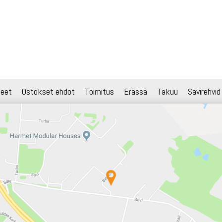
teet
Ostokset ehdot
Toimitus
Erässä
Takuu
Savirehvid