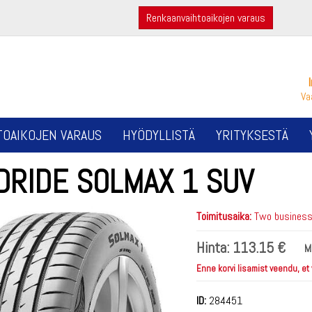
Renkaanvaihtoaikojen varaus
Va
TOAIKOJEN VARAUS
HYÖDYLLISTÄ
YRITYKSESTÄ
DRIDE SOLMAX 1 SUV
Toimitusaika:
Two business 
Hinta:
113.15 €
M
Enne korvi lisamist veendu, et
ID:
284451