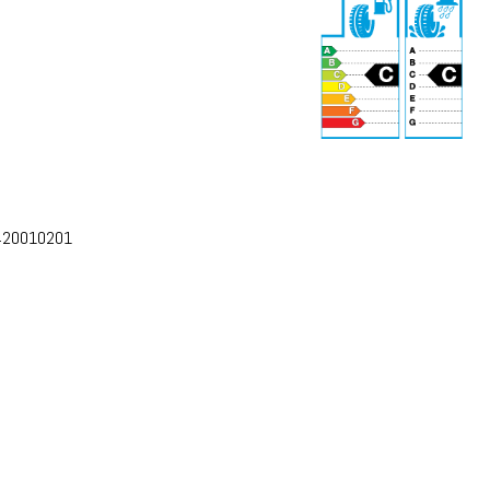
72 dB
42O010201