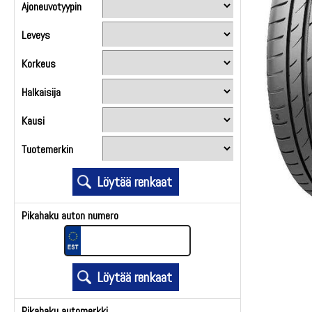
Ajoneuvotyypin
Leveys
Korkeus
Halkaisija
Kausi
Tuotemerkin
Pikahaku auton numero
Pikahaku automerkki