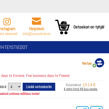
Ostoskori on tyhjä!
Instagram
Helpdesk
ata lähemalt
info@savirehvid.ee
YHTEYSTIEDOT
Vertaa
days to Estonia. Five business days to Finland.
15.14 €
Kuumakse:
äärä:
4 rehvi hind 48 kuu peale.
 valisid sobivas mõõdus toote!