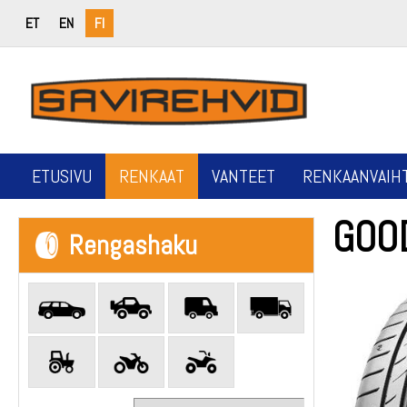
ET
EN
FI
ETUSIVU
RENKAAT
VANTEET
RENKAANVAIH
GOO
Rengashaku